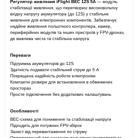
Регулятор живлення iFlight BEC 12S 5A
— модуль
стабілізації живлення, що перетворює високовольтну
вхідну напругу акумулятора (до 12S) у стабільне
живлення для електронних компонентів. Забезпечує
надійне живлення польотного контролера, камер,
периферійних модулів та інших пристроїв у FPV-дронах,
де важлива чиста та стабільна напруга.
Переваги
Підтримка акумуляторів до 12S
Здатність подавати стабільний струм до 5 A
Покращена надійність роботи електроніки
Компактні розміри для встановлення в обмежених
просторах
Просте підключення без додаткових налаштувань
Особливості
BEC-схема для пониження та стабілізації напруги
Підходить для потужних FPV-збірок
Захист від перевантаження по струму
Оптимізований для сучасних польотних контролерів та