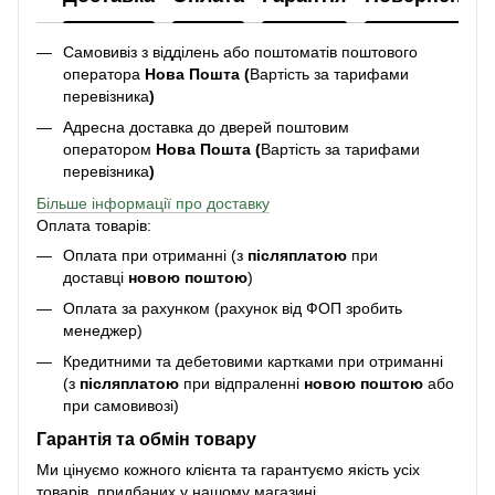
Самовивіз з відділень або поштоматів поштового
оператора
Нова Пошта (
Вартість за тарифами
перевізника
)
Адресна доставка до дверей поштовим
оператором
Нова Пошта (
Вартість за тарифами
перевізника
)
Більше інформації про доставку
Оплата товарів:
Оплата при отриманні (з
післяплатою
при
доставці
новою поштою
)
Оплата за рахунком (рахунок від ФОП зробить
менеджер)
Кредитними та дебетовими картками при отриманні
(з
післяплатою
при відпраленні
новою поштою
або
при самовивозі)
Гарантія та обмін товару
Ми цінуємо кожного клієнта та гарантуємо якість усіх
товарів, придбаних у нашому магазині.