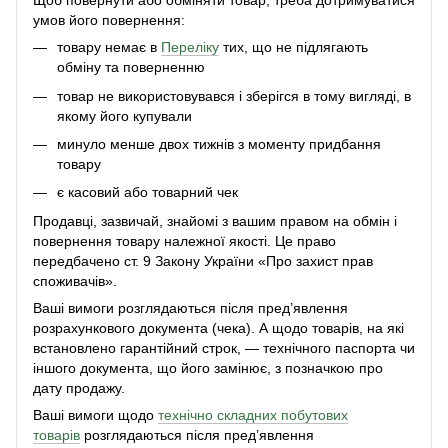
Щоб повернути або обміняти товар, треба дотримуватися
умов його повернення:
товару немає в
Переліку
тих, що не підлягають
обміну та поверненню
товар не використовувався і зберігся в тому вигляді, в
якому його купували
минуло менше двох тижнів з моменту придбання
товару
є касовий або товарний чек
Продавці, зазвичай, знайомі з вашим правом на обмін і
повернення товару належної якості. Це право
передбачено ст. 9 Закону України «Про захист прав
споживачів».
Ваші вимоги розглядаються після пред’явлення
розрахункового документа (чека). А щодо товарів, на які
встановлено гарантійний строк, — технічного паспорта чи
іншого документа, що його замінює, з позначкою про
дату продажу.
Ваші вимоги щодо
технічно складних побутових
товарів
розглядаються після пред’явлення