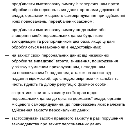
пред'являти вмотивовану вимогу із запереченням проти
обробки своїх персональних даних органами державної
влади, органами місцевого самоврядування при здійсненні
їхніх повноважень, передбачених законом;
пред'являти вмотивовану вимогу щодо зміни або
знищення своїх персональних даних будь-яким
володільцем та розпорядником цієї бази, якщо ці дані
обробляються незаконно чи є недостовірними;
на захист своїх персональних даних від незаконної
обробки та випадкової втрати, знищення, пошкодження
у зв'язку з умисним приховуванням, ненаданням
чи несвоєчасним їх наданням, а також на захист від
надання відомостей, що є недостовірними чи ганьблять
честь, гідність та ділову репутацію фізичної особи;
звертатися з питань захисту своїх прав щодо
персональних даних до органів державної влади, органів
місцевого самоврядування, до повноважень яких належить
здійснення захисту персональних даних;
застосовувати засоби правового захисту в разі порушення
законодавства про захист персональних даних.