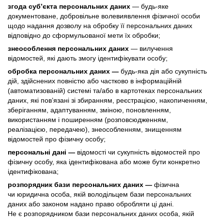
згода суб’єкта персональних даних
— будь-яке
документоване, добровільне волевиявлення фізичної особи
щодо надання дозволу на обробку її персональних даних
відповідно до сформульованої мети їх обробки;
знеособлення персональних даних
— вилучення
відомостей, які дають змогу ідентифікувати особу;
обробка персональних даних —
будь-яка дія або сукупність
дій, здійснених повністю або частково в інформаційній
(автоматизованій) системі та/або в картотеках персональних
даних, які пов’язані зі збиранням, реєстрацією, накопиченням,
зберіганням, адаптуванням, зміною, поновленням,
використанням і поширенням (розповсюдженням,
реалізацією, передачею), знеособленням, знищенням
відомостей про фізичну особу;
персональні дані —
відомості чи сукупність відомостей про
фізичну особу, яка ідентифікована або може бути конкретно
ідентифікована;
розпорядник бази персональних даних —
фізична
чи юридична особа, якій володільцем бази персональних
даних або законом надано право обробляти ці дані.
Не є розпорядником бази персональних даних особа, якій