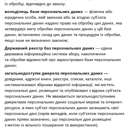
їх обробці, відповідно до закону;
володілець бази персональних даних
— фізична або
юридична особа, якій законом або за згодою суб’єкта
персональних даних надано право на обробку цих даних, яка
затверджує мету обробки персональних даних у цій базі
даних, встановлює склад цих даних та процедури їх обробки,
якщо інше не визначено законом;
Державний реєстр баз персональних даних
— єдина
державна інформаційна система збору, накопичення
та обробки відомостей про зареєстровані бази персональних
даних;
загальнодоступні джерела персональних даних —
довідники, адресні книги, реєстри, списки, каталоги, інші
систематизовані збірники відкритої інформації, які містять
персональні дані, розміщені та опубліковані з відома суб’єкта
персональних даних. Не вважаються загальнодоступними
джерелами персональних даних соціальні мережі та інтернет-
ресурси, в яких суб’єкт персональних даних залишають свої
персональні дані (окрім випадків, коли суб’єктом персональних
даних прямо зазначено, що персональні дані розміщені
з метою їх вільного поширення та використання);