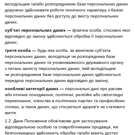
володільцем та/або розпорядником бази персональних даних
доручено здійснювати роботи технічного характеру з базою
персональних даних без доступу до змісту персональних
даних;
суб’єкт персональних даних —
фізична особа, стосовно якої
відповідно до закону здійснюється обробка її персональних
даних;
третя особа —
будь-яка особа, за винятком суб’єкта
персональних даних, володільця чи розпорядника бази
персональних даних та уповноваженого державного органу
з питань захисту персональних даних, якій володільцем
чи розпорядником бази персональних даних здійснюється
передача персональних даних відповідно до закону;
особливі категорії даних —
персональні дані про расове
або етнічне походження, політичні, релігійні або світоглядні
переконання, членство в політичних партіях та професійних
спілках, а також даних, що стосуються здоров’я чи статевого
життя.
1.2. Дане Положення обов’язкове для застосування
відповідальною особою та співробітниками продавця, які
безпосередньо здійснюють обробку та/або мають доступ