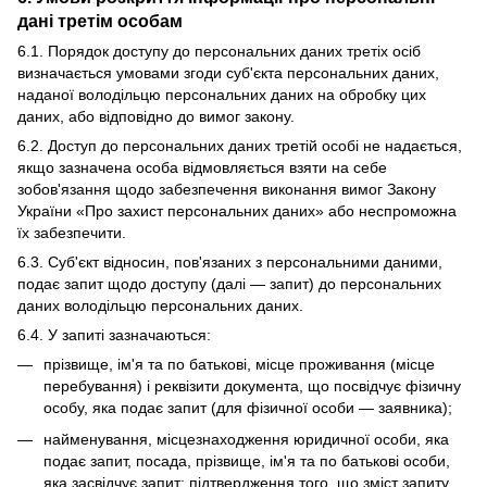
дані третім особам
6.1. Порядок доступу до персональних даних третіх осіб
визначається умовами згоди суб'єкта персональних даних,
наданої володільцю персональних даних на обробку цих
даних, або відповідно до вимог закону.
6.2. Доступ до персональних даних третій особі не надається,
якщо зазначена особа відмовляється взяти на себе
зобов'язання щодо забезпечення виконання вимог Закону
України «Про захист персональних даних» або неспроможна
їх забезпечити.
6.3. Суб'єкт відносин, пов'язаних з персональними даними,
подає запит щодо доступу (далі — запит) до персональних
даних володільцю персональних даних.
6.4. У запиті зазначаються:
прізвище, ім'я та по батькові, місце проживання (місце
перебування) і реквізити документа, що посвідчує фізичну
особу, яка подає запит (для фізичної особи — заявника);
найменування, місцезнаходження юридичної особи, яка
подає запит, посада, прізвище, ім'я та по батькові особи,
яка засвідчує запит; підтвердження того, що зміст запиту