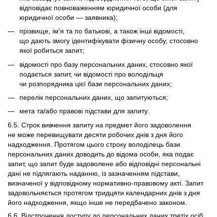
відповідає повноваженням юридичної особи (для
юридичної особи — заявника);
прізвище, ім'я та по батькові, а також інші відомості,
що дають змогу ідентифікувати фізичну особу, стосовно
якої робиться запит;
відомості про базу персональних даних, стосовно якої
подається запит, чи відомості про володільця
чи розпорядника цієї бази персональних даних;
перелік персональних даних, що запитуються;
мета та/або правові підстави для запиту.
6.5. Строк вивчення запиту на предмет його задоволення
не може перевищувати десяти робочих днів з дня його
надходження. Протягом цього строку володілець бази
персональних даних доводить до відома особи, яка подає
запит, що запит буде задоволене або відповідні персональні
дані не підлягають наданню, із зазначенням підстави,
визначеної у відповідному нормативно-правовому акті. Запит
задовольняється протягом тридцяти календарних днів з дня
його надходження, якщо інше не передбачено законом.
6.6. Відстрочення доступу до персональних даних третіх осіб