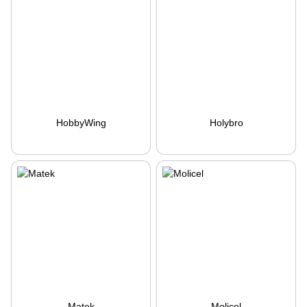
HobbyWing
Holybro
Matek
Molicel