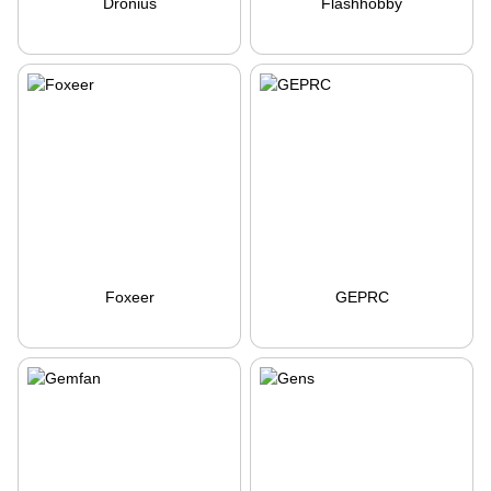
Dronius
Flashhobby
Foxeer
GEPRC