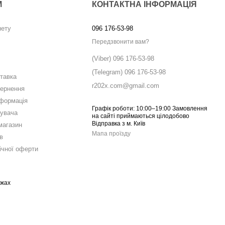
М
КОНТАКТНА ІНФОРМАЦІЯ
нету
096 176-53-98
Передзвонити вам?
(Viber) 096 176-53-98
(Telegram) 096 176-53-98
ставка
r202x.com@gmail.com
вернення
нформація
Графік роботи: 10:00–19:00 Замовлення
тувача
на сайті приймаються цілодобово
Відправка з м. Київ
магазин
Мапа проїзду
в
ічної оферти
ежах