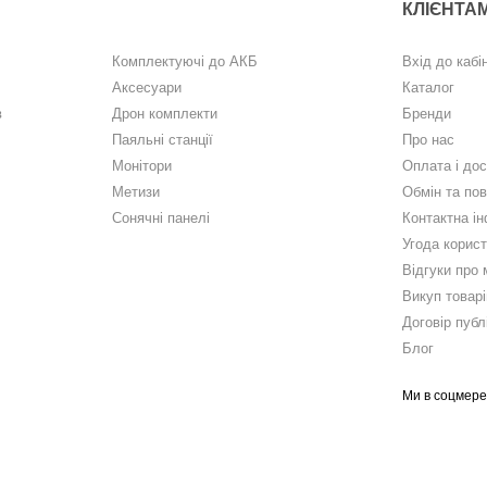
КЛІЄНТА
Комплектуючі до АКБ
Вхід до кабі
Аксесуари
Каталог
в
Дрон комплекти
Бренди
Паяльні станції
Про нас
Монітори
Оплата і до
Метизи
Обмін та по
Сонячні панелі
Контактна і
Угода корис
Відгуки про 
Викуп товарі
Договір публ
Блог
Ми в соцмер