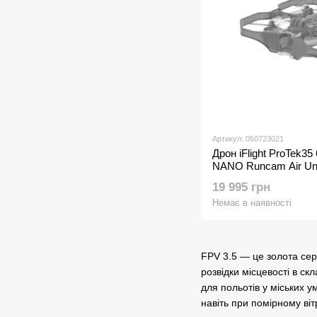
Артикул: 050723021
Дрон iFlight ProTek3
NANO Runcam Air Uni
19 995 грн
Немає в наявності
FPV 3.5 — це золота сер
розвідки місцевості в ск
для польотів у міських у
навіть при помірному вітр