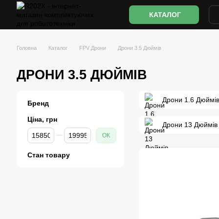
Перейти до основного контенту
КАТАЛОГ
Головна
Каталог
FPV Дрони
Дрони 3.5 Дюймів
ДРОНИ 3.5 ДЮЙМІВ
Дрони 1.6 Дюймі
Бренд
Ціна, грн
Дрони 13 Дюймів
Від Ціна, грн
До Ціна, грн
ОК
Стан товару