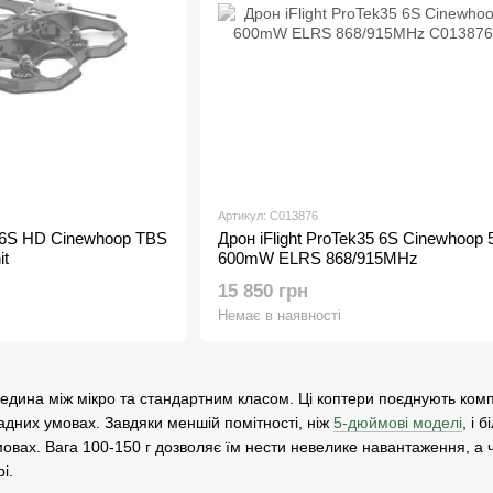
Артикул: C013876
5 6S HD Cinewhoop TBS
Дрон iFlight ProTek35 6S Cinewhoop 
t
600mW ELRS 868/915MHz
15 850 грн
Немає в наявності
едина між мікро та стандартним класом. Ці коптери поєднують компа
ладних умовах. Завдяки меншій помітності, ніж
5-дюймові моделі
, і 
мовах. Вага 100-150 г дозволяє їм нести невелике навантаження, а ч
і.