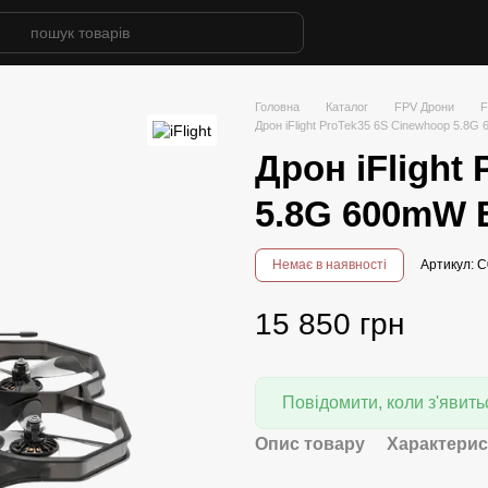
Головна
Каталог
FPV Дрони
F
Дрон iFlight ProTek35 6S Cinewhoop 5.8
Дрон iFlight
5.8G 600mW 
Немає в наявності
Артикул: 
15 850 грн
Повідомити, коли з'явить
Опис товару
Характерис