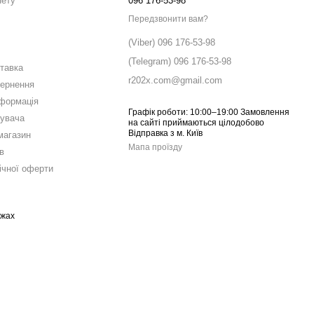
нету
096 176-53-98
Передзвонити вам?
(Viber) 096 176-53-98
(Telegram) 096 176-53-98
ставка
r202x.com@gmail.com
вернення
нформація
Графік роботи: 10:00–19:00 Замовлення
тувача
на сайті приймаються цілодобово
Відправка з м. Київ
магазин
Мапа проїзду
в
ічної оферти
ежах