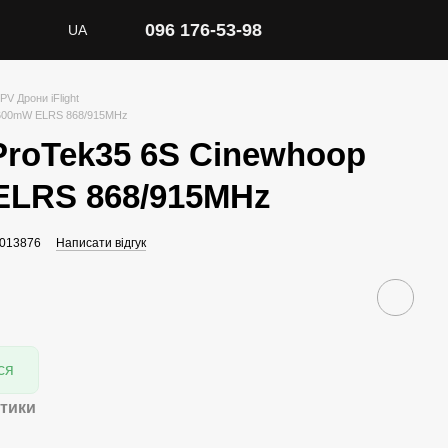
096 176-53-98
UA
PV Дрони iFlight
G 600mW ELRS 868/915MHz
 ProTek35 6S Cinewhoop
ELRS 868/915MHz
C013876
Написати відгук
ся
тики