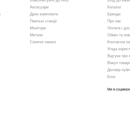
Комплектуючі до АКБ
Вхід до кабі
Аксесуари
Каталог
в
Дрон комплекти
Бренди
Паяльні станції
Про нас
Монітори
Оплата і до
Метизи
Обмін та по
Сонячні панелі
Контактна і
Угода корис
Відгуки про 
Викуп товарі
Договір публ
Блог
Ми в соцмер