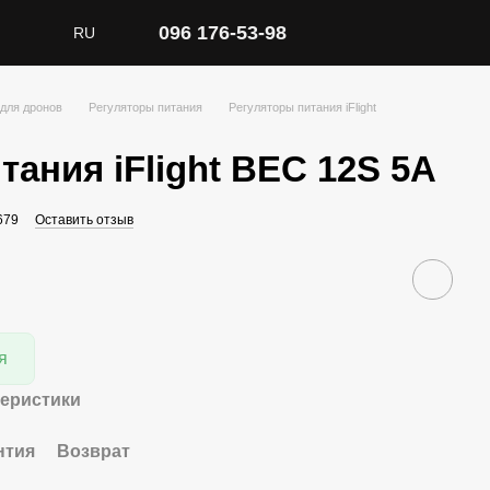
096 176-53-98
RU
для дронов
Регуляторы питания
Регуляторы питания iFlight
тания iFlight BEC 12S 5A
679
Оставить отзыв
я
теристики
нтия
Возврат