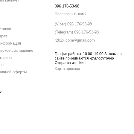
ый кабинет
096 176-53-98
Перезвонить вам?
(Viber) 096 176-53-98
ставка
(Telegram) 096 176-53-98
врат
r202x.com@gmail.com
информация
ьское соглашение
График работы: 10:00–19:00 Заказы на
газине
сайте принимаются круглосуточно
Отправка из г. Киев
ов
Карта проезда
личной оферты
х