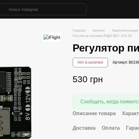
Главная
Каталог
Комплектующие 
Регулятор питания iFlight BEC 12S 5A
Регулятор пи
Нет в наличии
Артикул: B019
530 грн
Сообщить, когда появитс
Описание товара
Харак
Доставка
Оплата
Гара