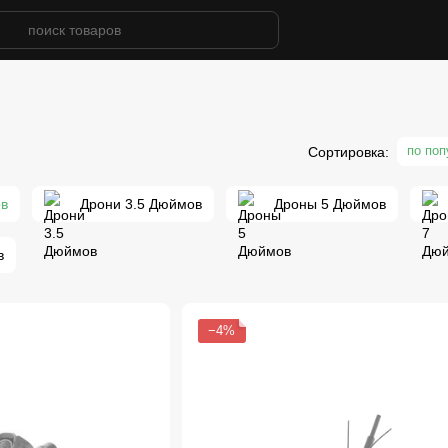
по по
Сортировка:
в
Дрони 3.5 Дюймов
Дроны 5 Дюймов
в
−4%