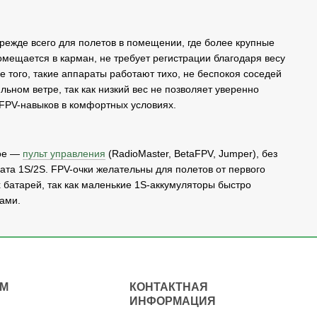
прежде всего для полетов в помещении, где более крупные
мещается в карман, не требует регистрации благодаря весу
е того, такие аппараты работают тихо, не беспокоя соседей
льном ветре, так как низкий вес не позволяет уверенно
 FPV-навыков в комфортных условиях.
ное —
пульт управления
(RadioMaster, BetaFPV, Jumper), без
мата 1S/2S. FPV-очки желательны для полетов от первого
 батарей, так как маленькие 1S-аккумуляторы быстро
тами.
АМ
КОНТАКТНАЯ
ИНФОРМАЦИЯ