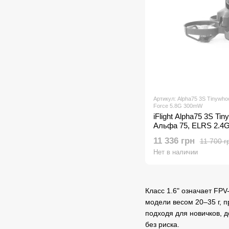
Артикул: Alpha75 3S Tinywh
Force 5.8G 300mW
iFlight Alpha75 3S T
Альфа 75, ELRS 2.4
Micro Force 5.8G 30
11 336 грн
11 700 г
Нет в наличии
Класс 1.6" означает FP
модели весом 20–35 г, 
подходя для новичков, 
без риска.