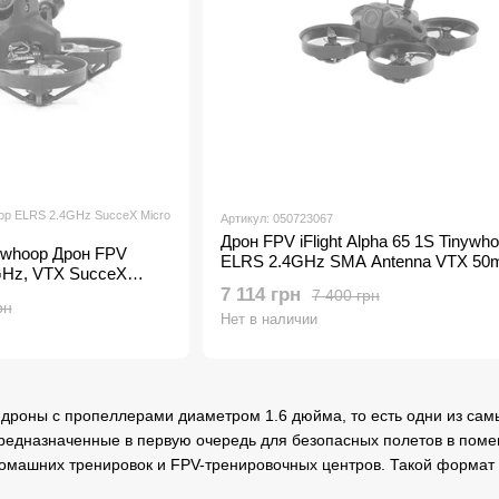
oop ELRS 2.4GHz SucceX Micro
Артикул: 050723067
Дрон FPV iFlight Alpha 65 1S Tinywh
inywhoop Дрон FPV
ELRS 2.4GHz SMA Antenna VTX 5
GHz, VTX SucceX
0mW
7 114 грн
7 400 грн
рн
Нет в наличии
V-дроны с пропеллерами диаметром 1.6 дюйма, то есть одни из сам
предназначенные в первую очередь для безопасных полетов в пом
домашних тренировок и FPV-тренировочных центров. Такой формат 