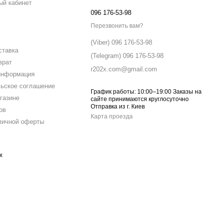
ый кабинет
096 176-53-98
Перезвонить вам?
(Viber) 096 176-53-98
ставка
(Telegram) 096 176-53-98
врат
r202x.com@gmail.com
информация
ьское соглашение
График работы: 10:00–19:00 Заказы на
газине
сайте принимаются круглосуточно
Отправка из г. Киев
ов
Карта проезда
личной оферты
х