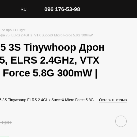
096 176-53-98
RU
FPV Дроны iFlight
Альфа 75, ELRS 2.4GHz, VTX SucceX Micro Force 5.8G 300mW
a75 3S Tinywhoop Дрон
5, ELRS 2.4GHz, VTX
 Force 5.8G 300mW |
5 3S Tinywhoop ELRS 2.4GHz SucceX Micro Force 5.8G
Оставить отзыв
 грн