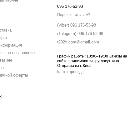
ый кабинет
096 176-53-98
Перезвонить вам?
(Viber) 096 176-53-98
ставка
(Telegram) 096 176-53-98
врат
r202x.com@gmail.com
информация
ьское соглашение
График работы: 10:00–19:00 Заказы на
газине
сайте принимаются круглосуточно
Отправка из г. Киев
ов
Карта проезда
личной оферты
х