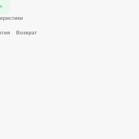
я
теристики
нтия
Возврат