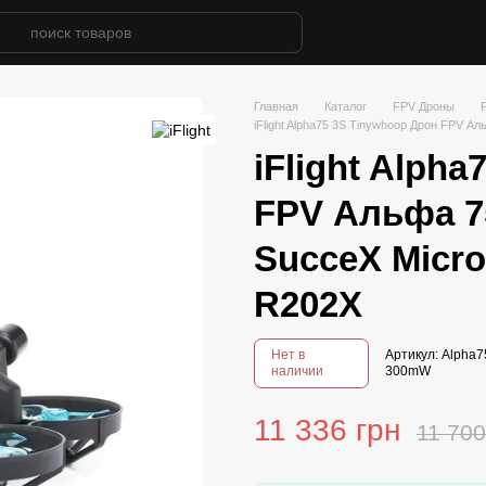
Главная
Каталог
FPV Дроны
iFlight Alpha75 3S Tinywhoop Дрон FPV 
iFlight Alph
FPV Альфа 7
SucceX Micro
R202X
Нет в
Артикул: Alpha7
наличии
300mW
11 336 грн
11 700