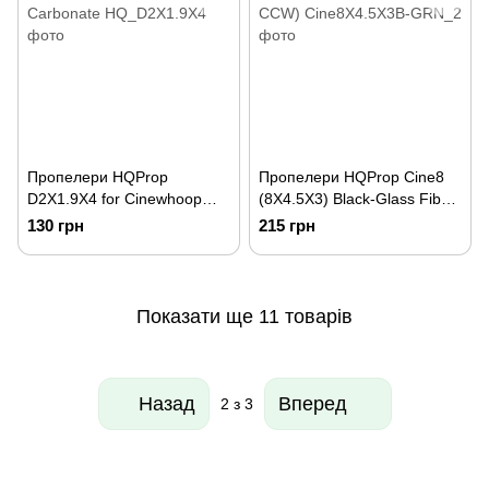
Пропелери HQProp
Пропелери HQProp Cine8
D2X1.9X4 for Cinewhoop
(8X4.5X3) Black-Glass Fiber
Grey (2CW+2CCW)-Poly
Reinforced Nylon (2 шт CW +
130 грн
215 грн
Carbonate
CCW)
Показати ще 11 товарів
Назад
Вперед
2
з 3