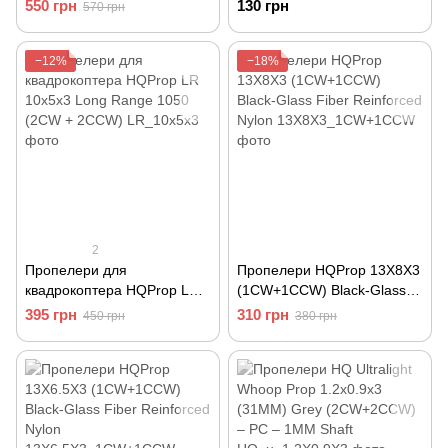
Fiber Reinforced Nylon
(2CW+2CCW)-Poly
550 грн
130 грн
570 грн
Carbonate
−12%
−18%
2
Пропелери для
Пропелери HQProp 13X8X3
квадрокоптера HQProp LR
(1CW+1CCW) Black-Glass
10x5x3 Long Range 1050
Fiber Reinforced Nylon
395 грн
310 грн
450 грн
380 грн
(2CW + 2CCW)