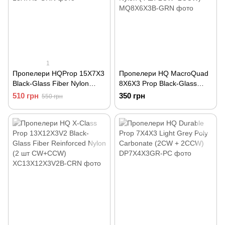
1
Пропелери HQProp 15X7X3
Пропелери HQ MacroQuad
Black-Glass Fiber Nylon
8X6X3 Prop Black-Glass
(1CW+1CCW)
Fiber Reinforced Nylon (4 шт
510 грн
350 грн
550 грн
2CW+2CCW)