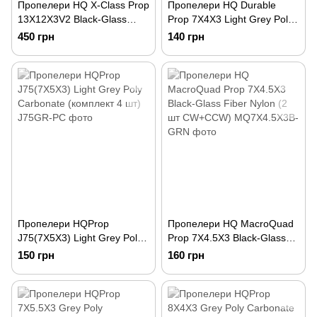
Пропелери HQ X-Class Prop
Пропелери HQ Durable
13X12X3V2 Black-Glass
Prop 7X4X3 Light Grey Poly
Fiber Reinforced Nylon (2 шт
Carbonate (2CW + 2CCW)
450 грн
140 грн
CW+CCW)
Пропелери HQProp
Пропелери HQ MacroQuad
J75(7X5X3) Light Grey Poly
Prop 7X4.5X3 Black-Glass
Carbonate (комплект 4 шт)
Fiber Nylon (2 шт CW+CCW)
150 грн
160 грн