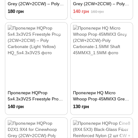
Grey (2CW+2CCW) – Poly
Grey (2CW+2CCW) – Poly
Carbonate
Carbonate
180 грн
140 грн
160 грн
Пропелери HQProp
Пропелери HQ Micro
5x4.3x3V2S Freestyle Prop
Whoop Prop 45MMX3 Grey
(2CW+2CCW) – Poly
(2CW+2CCW)-Poly
140 грн
130 грн
Carbonate (Light Yellow)
Carbonate-1.5MM Shaft