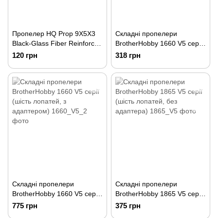
Пропелер HQ Prop 9X5X3
Складні пропелери
Black-Glass Fiber Reinforced
BrotherHobby 1660 V5 серії
Nylon (1 шт CCW)
(шість лопатей, без
120 грн
318 грн
адаптера)
Складні пропелери
Складні пропелери
BrotherHobby 1660 V5 серії
BrotherHobby 1865 V5 серії
(шість лопатей, з
(шість лопатей, без
775 грн
375 грн
адаптером)
адаптера)