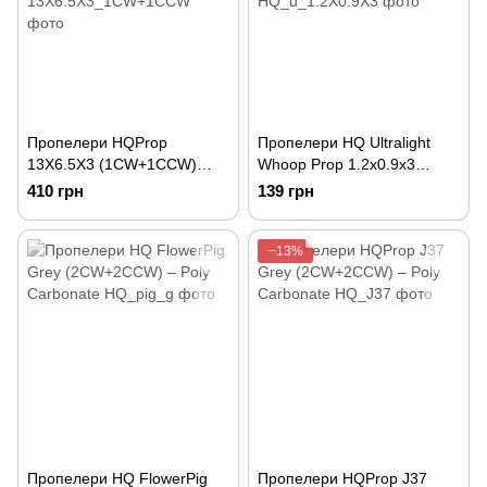
Пропелери HQProp
Пропелери HQ Ultralight
13X6.5X3 (1CW+1CCW)
Whoop Prop 1.2x0.9x3
Black-Glass Fiber Reinforced
(31MM) Grey (2CW+2CCW)
410 грн
139 грн
Nylon
– PC – 1MM Shaft
−13%
Пропелери HQ FlowerPig
Пропелери HQProp J37