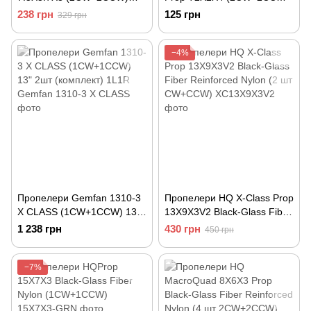
Poly Carbonate – комплект 4
Poly Carbonate Т2Х2Х4 4шт
238 грн
125 грн
329 грн
шт
(комплект)
−4%
Пропелери Gemfan 1310-3
Пропелери HQ X-Class Prop
X CLASS (1CW+1CCW) 13"
13X9X3V2 Black-Glass Fiber
2шт (комплект) 1L1R
Reinforced Nylon (2 шт
1 238 грн
430 грн
450 грн
CW+CCW)
−7%