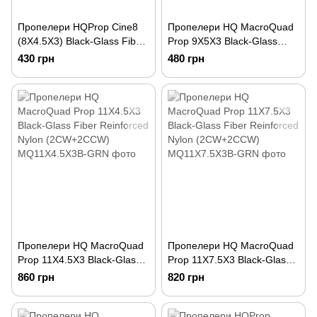
Пропелери HQProp Cine8
Пропелери HQ MacroQuad
(8X4.5X3) Black-Glass Fiber
Prop 9X5X3 Black-Glass
Reinforced Nylon (2 шт CW +
Fiber Reinforced Nylon (4 шт
430 грн
480 грн
2 шт CCW)
2CW+2CCW)
Пропелери HQ MacroQuad
Пропелери HQ MacroQuad
Prop 11X4.5X3 Black-Glass
Prop 11X7.5X3 Black-Glass
Fiber Reinforced Nylon
Fiber Reinforced Nylon
860 грн
820 грн
(2CW+2CCW)
(2CW+2CCW)