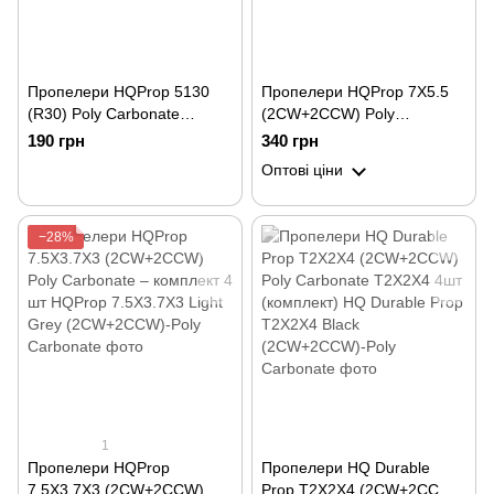
Пропелери HQProp 5130
Пропелери HQProp 7X5.5
(R30) Poly Carbonate
(2CW+2CCW) Poly
(комплект 4 шт)
Carbonate DP7X5.5GR-PC
190 грн
340 грн
(комплект 4 шт)
Оптові ціни
−28%
1
Пропелери HQProp
Пропелери HQ Durable
7.5X3.7X3 (2CW+2CCW)
Prop T2X2X4 (2CW+2CCW)