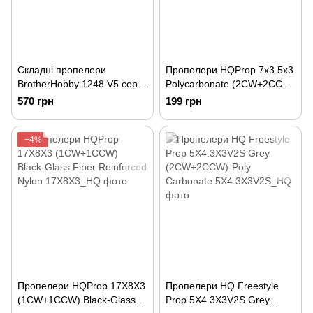
Складні пропелери
Пропелери HQProp 7x3.5x3
BrotherHobby 1248 V5 серії
Polycarbonate (2CW+2CCW)
(шість лопатей, з
Light Grey – комплект 4 шт
570 грн
199 грн
адаптером)
−4%
Пропелери HQProp 17X8X3
Пропелери HQ Freestyle
(1CW+1CCW) Black-Glass
Prop 5X4.3X3V2S Grey