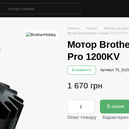
Головна
Каталог
Мотори для дрон
Мотор BrotherHobby Tornado T5 3115 Pro
Мотор Brothe
Pro 1200KV
В наявності
Артикул: T5_311
1 670 грн
В кошик
Опис товару
Характерис