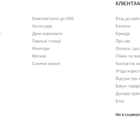
КЛІЄНТА
Комплектуючі до АКБ
Вхід до кабі
Аксесуари
Каталог
в
Дрон комплекти
Бренди
Паяльні станції
Про нас
Монітори
Оплата і до
Метизи
Обмін та по
Сонячні панелі
Контактна і
Угода корис
Відгуки про 
Викуп товарі
Договір публ
Блог
Ми в соцмер