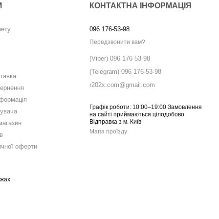
М
КОНТАКТНА ІНФОРМАЦІЯ
нету
096 176-53-98
Передзвонити вам?
(Viber) 096 176-53-98
(Telegram) 096 176-53-98
ставка
r202x.com@gmail.com
вернення
нформація
Графік роботи: 10:00–19:00 Замовлення
тувача
на сайті приймаються цілодобово
Відправка з м. Київ
магазин
Мапа проїзду
в
ічної оферти
ежах