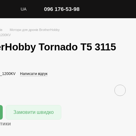
096 176-53-98
UA
ів
Мотори для дронів BrotherHobby
 1200KV
rHobby Tornado T5 3115
5_1200KV
Написати відгук
Замовити швидко
тики