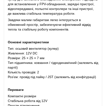
для встановлення у FPV-обладнання, зарядні пристрої,
відеопередавачі, польотні контролери та інші пристрої,
де важлива стабільна температура роботи.
Завдяки малим габаритам легко інтегрується в
обмежений простір, забезпечуючи ефективний відвід
тепла та стабільну роботу компонентів.
Основні характеристики
Тип: осьовий вентилятор (кулер)
Живлення: 12V DC
Розміри: 25 × 25 × 7 мм
Тип підшипника: ковзання / гідродинамічний (залежить від
партії)
Кількість проводів: 2
Роз’єм: провід під пайку / JST (залежить від конфігурації)
Переваги
Компактні розміри
Стабільна робота від 12V
Просте підключення