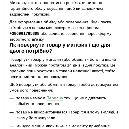
Ми завжди готові оперативно розв’язати питання
гарантійного обслуговування, щоб ви залишилися
задоволені покупкою.
Для оформлення обміну або повернення, будь ласка,
зв’яжіться з нашим менеджером за телефоном
+38
0961765398
або залиште звернення через форму
зворотного зв’язку.
Як повернути товар у магазин і що для
цього потрібно?
Повернути товар у магазин (або обміняти його на інший
аналогічний) можна протягом 14 днів із дня покупки. Це
правило поширюється на товари належної якості, тобто
невикористані та непошкоджені.
Щоб повернути або обміняти товар, треба дотримуватися
умов його повернення:
товару немає в
Переліку
тих, що не підлягають
обміну та поверненню
товар не використовувався і зберігся в тому вигляді, в
якому його купували
минуло менше двох тижнів з моменту придбання