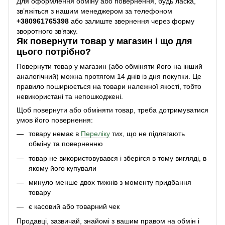
Для оформлення обміну або повернення, будь ласка,
зв’яжіться з нашим менеджером за телефоном
+38
0961765398
або залиште звернення через форму
зворотного зв’язку.
Як повернути товар у магазин і що для
цього потрібно?
Повернути товар у магазин (або обміняти його на інший
аналогічний) можна протягом 14 днів із дня покупки. Це
правило поширюється на товари належної якості, тобто
невикористані та непошкоджені.
Щоб повернути або обміняти товар, треба дотримуватися
умов його повернення:
товару немає в
Переліку
тих, що не підлягають
обміну та поверненню
товар не використовувався і зберігся в тому вигляді, в
якому його купували
минуло менше двох тижнів з моменту придбання
товару
є касовий або товарний чек
Продавці, зазвичай, знайомі з вашим правом на обмін і