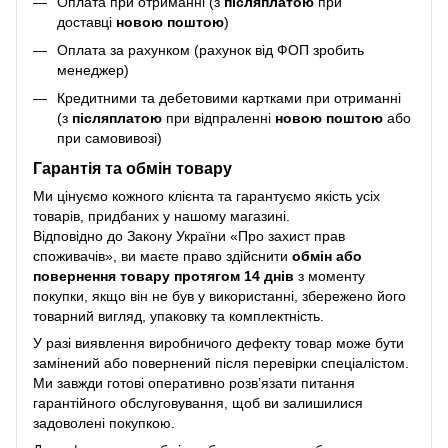
Оплата при отриманні (з
післяплатою
при
доставці
новою поштою
)
Оплата за рахунком (рахунок від ФОП зробить
менеджер)
Кредитними та дебетовими картками при отриманні
(з
післяплатою
при відпраленні
новою поштою
або
при самовивозі)
Гарантія та обмін товару
Ми цінуємо кожного клієнта та гарантуємо якість усіх
товарів, придбаних у нашому магазині.
Відповідно до Закону України «Про захист прав
споживачів», ви маєте право здійснити
обмін або
повернення товару протягом 14 днів
з моменту
покупки, якщо він не був у використанні, збережено його
товарний вигляд, упаковку та комплектність.
У разі виявлення виробничого дефекту товар може бути
замінений або повернений після перевірки спеціалістом.
Ми завжди готові оперативно розв’язати питання
гарантійного обслуговування, щоб ви залишилися
задоволені покупкою.