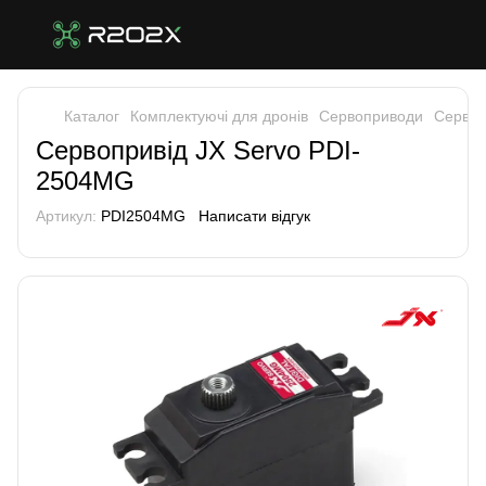
Каталог
Комплектуючі для дронів
Сервоприводи
Сервоп
Сервопривід JX Servo PDI-
2504MG
Артикул:
PDI2504MG
Написати відгук