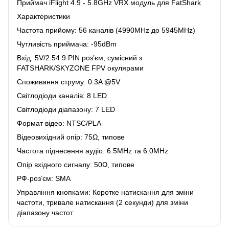
Приймач iFlight 4.9 - 5.8GHz VRX модуль для FatShark
Характеристики
Частота прийому: 56 каналів (4990MHz до 5945MHz)
Чутливість приймача: -95dBm
Вхід: 5V/2.54 9 PIN роз’єм, сумісний з
FATSHARK/SKYZONE FPV окулярами
Споживання струму: 0.3A @5V
Світлодіоди каналів: 8 LED
Світлодіоди діапазону: 7 LED
Формат відео: NTSC/PLA
Відеовихідний опір: 75Ω, типове
Частота піднесення аудіо: 6.5MHz та 6.0MHz
Опір вхідного сигналу: 50Ω, типове
РФ-роз’єм: SMA
Управління кнопками: Коротке натискання для зміни
частоти, тривале натискання (2 секунди) для зміни
діапазону частот