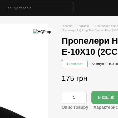
Головна
Каталог
Пропелери для д
Пропелери HQProp Thin Electric Prop E-
Пропелери HQ
E-10X10 (2C
В наявності
Артикул: E-10X10
175 грн
В кошик
Опис товару
Характерис