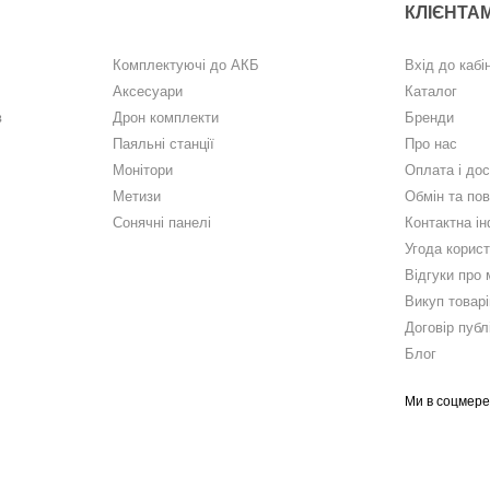
КЛІЄНТА
Комплектуючі до АКБ
Вхід до кабі
Аксесуари
Каталог
в
Дрон комплекти
Бренди
Паяльні станції
Про нас
Монітори
Оплата і до
Метизи
Обмін та по
Сонячні панелі
Контактна і
Угода корис
Відгуки про 
Викуп товарі
Договір публ
Блог
Ми в соцмер