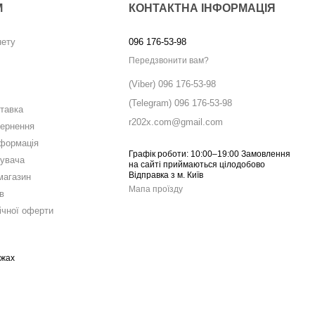
М
КОНТАКТНА ІНФОРМАЦІЯ
нету
096 176-53-98
Передзвонити вам?
(Viber) 096 176-53-98
(Telegram) 096 176-53-98
ставка
r202x.com@gmail.com
вернення
нформація
Графік роботи: 10:00–19:00 Замовлення
тувача
на сайті приймаються цілодобово
Відправка з м. Київ
магазин
Мапа проїзду
в
ічної оферти
ежах