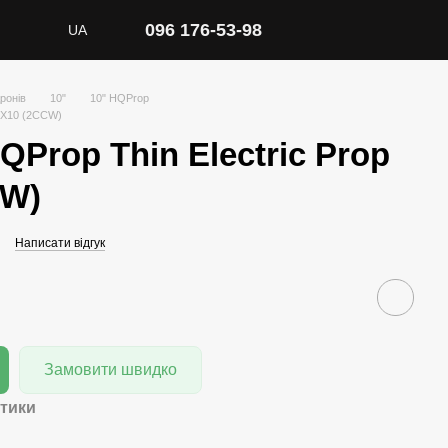
096 176-53-98
UA
ронів
10"
10" HQProp
10X10 (2CCW)
Prop Thin Electric Prop
CW)
Написати відгук
Замовити швидко
тики