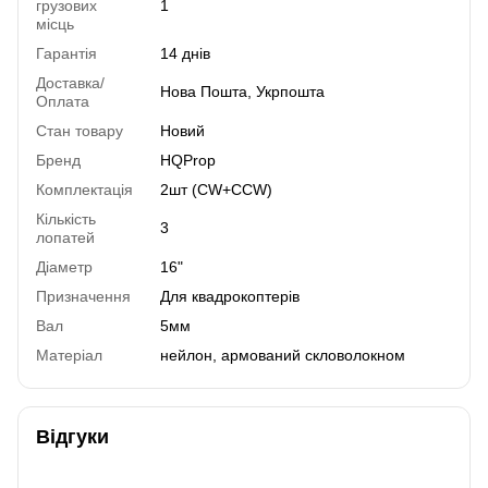
грузових
1
місць
Гарантія
14 днів
Доставка/
Нова Пошта, Укрпошта
Оплата
Стан товару
Новий
Бренд
HQProp
Комплектація
2шт (CW+ССW)
Кількість
3
лопатей
Діаметр
16"
Призначення
Для квадрокоптерів
Вал
5мм
Матеріал
нейлон, армований скловолокном
Відгуки