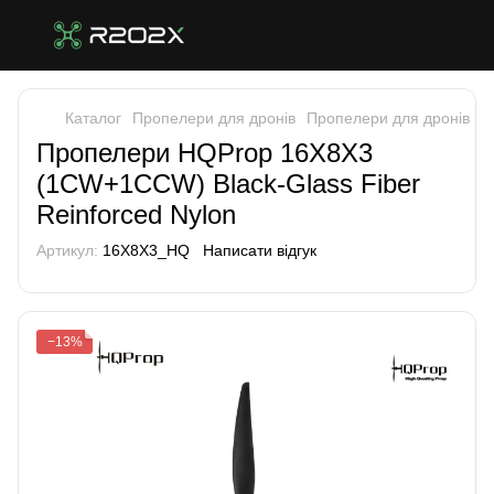
Каталог
Пропелери для дронів
Пропелери для дронів H
Пропелери HQProp 16X8X3
(1CW+1CCW) Black-Glass Fiber
Reinforced Nylon
Артикул:
16X8X3_HQ
Написати відгук
−13%