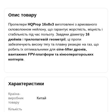
Опис товару
Пропелери
HQProp 16x8x3
виготовлені з армованого
скловолокном нейлону, що гарантує жорсткість, міцність і
стабільність під час польоту. Завдяки діаметру
16
дюймів
і
трилопатевій геометрії
, ці пропи
забезпечують високу тягу та плавну реакцію на газ, що
робить їх оптимальними для
cine-lifter дронів,
вантажних FPV-платформ та кінооператорських
коптерів
.
Характеристики
Країна-
виробник
Китай
товару
Кількість