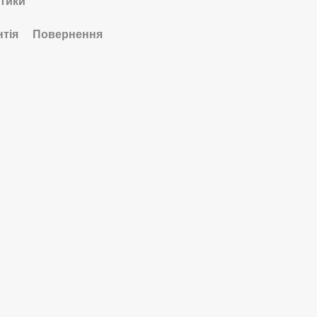
тики
нтія
Повернення