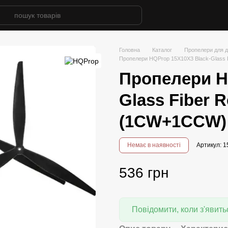
Головна
Каталог
Пропелери для д
Пропелери HQProp 15X10X3 Black-Glass 
Пропелери H
Glass Fiber R
(1CW+1CCW)
Немає в наявності
Артикул: 
536 грн
Повідомити, коли з'явить