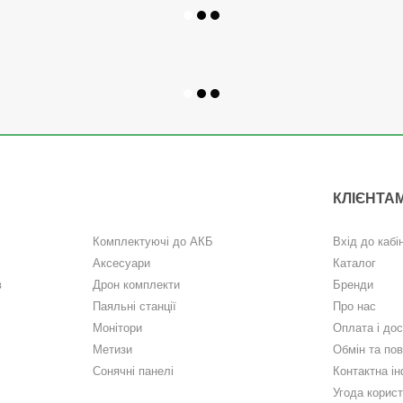
КЛІЄНТА
Комплектуючі до АКБ
Вхід до кабі
Аксесуари
Каталог
в
Дрон комплекти
Бренди
Паяльні станції
Про нас
Монітори
Оплата і до
Метизи
Обмін та по
Сонячні панелі
Контактна і
Угода корис