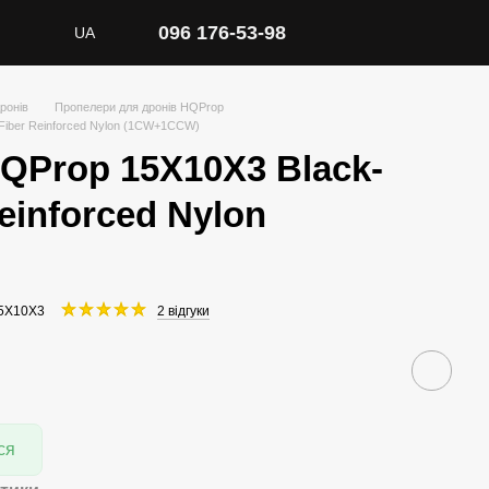
096 176-53-98
UA
ронів
Пропелери для дронів HQProp
Fiber Reinforced Nylon (1CW+1CCW)
QProp 15X10X3 Black-
einforced Nylon
15X10X3
2 відгуки
ся