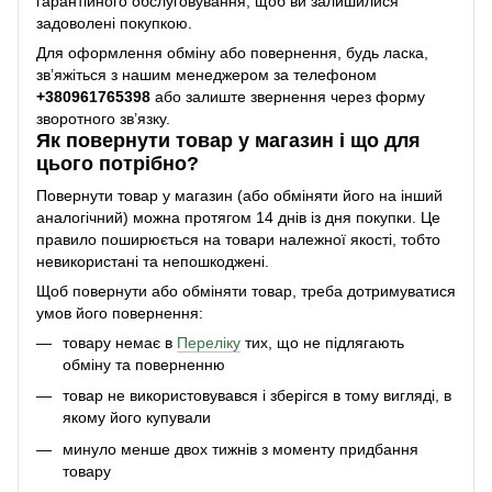
гарантійного обслуговування, щоб ви залишилися
задоволені покупкою.
Для оформлення обміну або повернення, будь ласка,
зв’яжіться з нашим менеджером за телефоном
+38
0961765398
або залиште звернення через форму
зворотного зв’язку.
Як повернути товар у магазин і що для
цього потрібно?
Повернути товар у магазин (або обміняти його на інший
аналогічний) можна протягом 14 днів із дня покупки. Це
правило поширюється на товари належної якості, тобто
невикористані та непошкоджені.
Щоб повернути або обміняти товар, треба дотримуватися
умов його повернення:
товару немає в
Переліку
тих, що не підлягають
обміну та поверненню
товар не використовувався і зберігся в тому вигляді, в
якому його купували
минуло менше двох тижнів з моменту придбання
товару