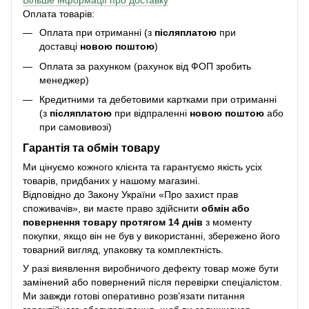
Більше інформації про доставку
Оплата товарів:
Оплата при отриманні (з
післяплатою
при
доставці
новою поштою
)
Оплата за рахунком (рахунок від ФОП зробить
менеджер)
Кредитними та дебетовими картками при отриманні
(з
післяплатою
при відпраленні
новою поштою
або
при самовивозі)
Гарантія та обмін товару
Ми цінуємо кожного клієнта та гарантуємо якість усіх
товарів, придбаних у нашому магазині.
Відповідно до Закону України «Про захист прав
споживачів», ви маєте право здійснити
обмін або
повернення товару протягом 14 днів
з моменту
покупки, якщо він не був у використанні, збережено його
товарний вигляд, упаковку та комплектність.
У разі виявлення виробничого дефекту товар може бути
замінений або повернений після перевірки спеціалістом.
Ми завжди готові оперативно розв’язати питання