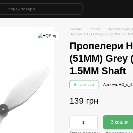
Головна
Каталог
Пропелери для д
Пропелери HQ Ultralight Prop 2X0.9 (51
Пропелери HQ
(51MM) Grey
1.5MM Shaft
В наявності
Артикул: HQ_u_2
139 грн
В кошик