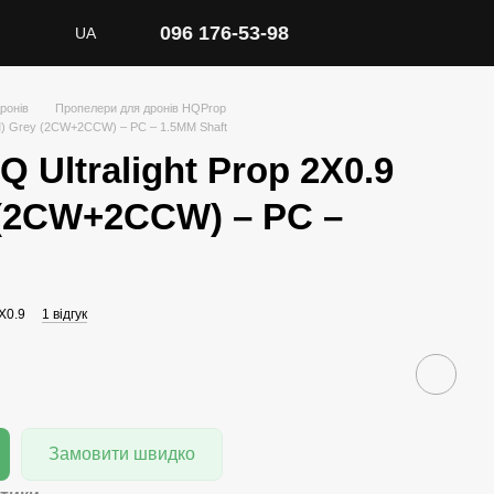
096 176-53-98
UA
ронів
Пропелери для дронів HQProp
MM) Grey (2CW+2CCW) – PC – 1.5MM Shaft
 Ultralight Prop 2X0.9
 (2CW+2CCW) – PC –
X0.9
1 відгук
Замовити швидко