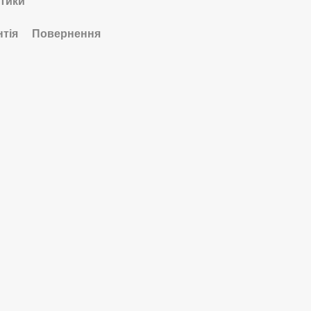
тики
нтія
Повернення