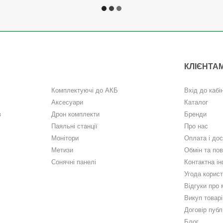
КЛІЄНТА
Комплектуючі до АКБ
Вхід до кабі
Аксесуари
Каталог
в
Дрон комплекти
Бренди
Паяльні станції
Про нас
Монітори
Оплата і до
Метизи
Обмін та по
Сонячні панелі
Контактна і
Угода корис
Відгуки про 
Викуп товарі
Договір публ
Блог