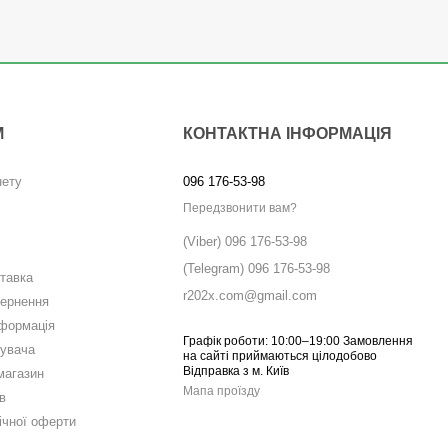
М
КОНТАКТНА ІНФОРМАЦІЯ
нету
096 176-53-98
Передзвонити вам?
(Viber) 096 176-53-98
(Telegram) 096 176-53-98
ставка
r202x.com@gmail.com
вернення
нформація
Графік роботи: 10:00–19:00 Замовлення
тувача
на сайті приймаються цілодобово
Відправка з м. Київ
магазин
Мапа проїзду
в
ічної оферти