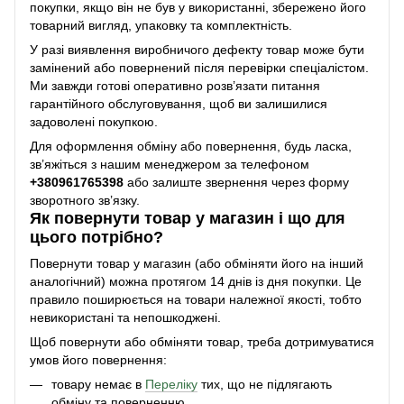
покупки, якщо він не був у використанні, збережено його
товарний вигляд, упаковку та комплектність.
У разі виявлення виробничого дефекту товар може бути
замінений або повернений після перевірки спеціалістом.
Ми завжди готові оперативно розв’язати питання
гарантійного обслуговування, щоб ви залишилися
задоволені покупкою.
Для оформлення обміну або повернення, будь ласка,
зв’яжіться з нашим менеджером за телефоном
+38
0961765398
або залиште звернення через форму
зворотного зв’язку.
Як повернути товар у магазин і що для
цього потрібно?
Повернути товар у магазин (або обміняти його на інший
аналогічний) можна протягом 14 днів із дня покупки. Це
правило поширюється на товари належної якості, тобто
невикористані та непошкоджені.
Щоб повернути або обміняти товар, треба дотримуватися
умов його повернення:
товару немає в
Переліку
тих, що не підлягають
обміну та поверненню