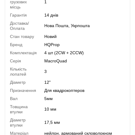
грузових
1
місць
Гарантія
14 днів
Доставка/
Нова Пошта, Укрпошта
Оплата
Стан товару
Новий
Бренд
HQProp
Комплектація
4 шт (2CW + 2CCW)
Серія
MacroQuad
Кількість
3
лопатей
Діаметр
12"
Призначення
Для квадрокоптеров
Вал
5мм
Товщина
10 мм
втулки
Діаметр
17,5 мм
втулки
Матеріал
нейлон, армований скловолокном