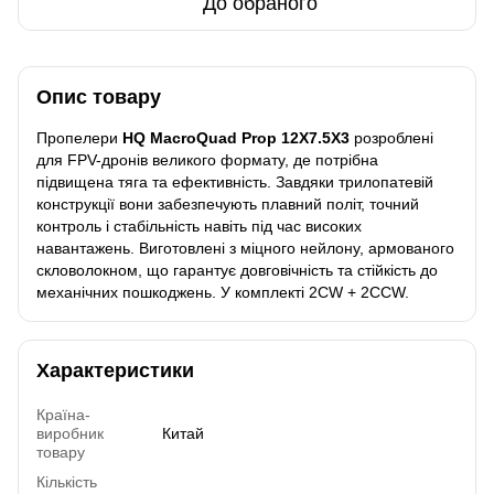
До обраного
Опис товару
Пропелери
HQ MacroQuad Prop 12X7.5X3
розроблені
для FPV-дронів великого формату, де потрібна
підвищена тяга та ефективність. Завдяки трилопатевій
конструкції вони забезпечують плавний політ, точний
контроль і стабільність навіть під час високих
навантажень. Виготовлені з міцного нейлону, армованого
скловолокном, що гарантує довговічність та стійкість до
механічних пошкоджень. У комплекті 2CW + 2CCW.
Характеристики
Країна-
виробник
Китай
товару
Кількість