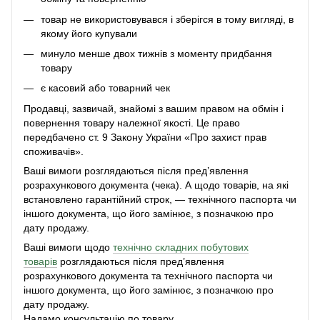
товар не використовувався і зберігся в тому вигляді, в
якому його купували
минуло менше двох тижнів з моменту придбання
товару
є касовий або товарний чек
Продавці, зазвичай, знайомі з вашим правом на обмін і
повернення товару належної якості. Це право
передбачено ст. 9 Закону України «Про захист прав
споживачів».
Ваші вимоги розглядаються після пред’явлення
розрахункового документа (чека). А щодо товарів, на які
встановлено гарантійний строк, — технічного паспорта чи
іншого документа, що його замінює, з позначкою про
дату продажу.
Ваші вимоги щодо
технічно складних побутових
товарів
розглядаються після пред’явлення
розрахункового документа та технічного паспорта чи
іншого документа, що його замінює, з позначкою про
дату продажу.
Надамо консультацію по товару