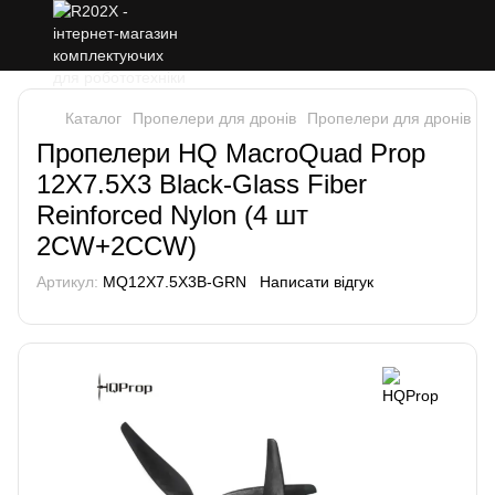
Каталог
Пропелери для дронів
Пропелери для дронів H
Пропелери HQ MacroQuad Prop
12X7.5X3 Black-Glass Fiber
Reinforced Nylon (4 шт
2CW+2CCW)
Артикул:
MQ12X7.5X3B-GRN
Написати відгук