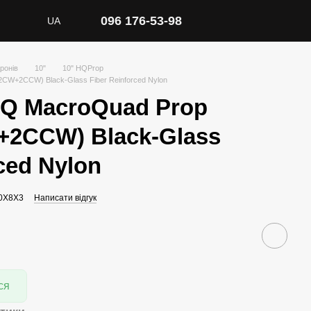
096 176-53-98
UA
ронів
10"
10" HQProp
CW+2CCW) Black-Glass Fiber Reinforced Nylon
Q MacroQuad Prop
+2CCW) Black-Glass
ced Nylon
10X8X3
Написати відгук
ся