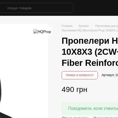
Головна
Каталог
Пропелери для д
Пропелери HQ MacroQuad Prop 10X8X3 (2
Пропелери H
10X8X3 (2CW
Fiber Reinfor
Немає в наявності
Артикул: 
490 грн
Повідомити, коли з'явить