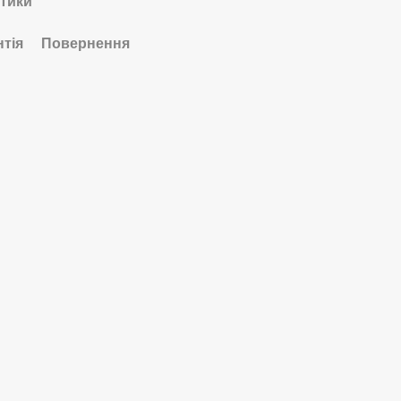
тики
нтія
Повернення