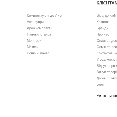
КЛІЄНТА
Комплектуючі до АКБ
Вхід до кабі
Аксесуари
Каталог
в
Дрон комплекти
Бренди
Паяльні станції
Про нас
Монітори
Оплата і до
Метизи
Обмін та по
Сонячні панелі
Контактна і
Угода корис
Відгуки про 
Викуп товарі
Договір публ
Блог
Ми в соцмер