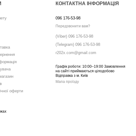
М
КОНТАКТНА ІНФОРМАЦІЯ
нету
096 176-53-98
Передзвонити вам?
(Viber) 096 176-53-98
(Telegram) 096 176-53-98
ставка
r202x.com@gmail.com
вернення
нформація
Графік роботи: 10:00–19:00 Замовлення
тувача
на сайті приймаються цілодобово
Відправка з м. Київ
магазин
Мапа проїзду
в
ічної оферти
ежах