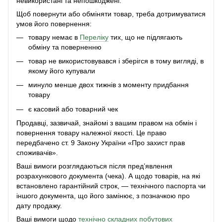
невикористані та непошкоджені.
Щоб повернути або обміняти товар, треба дотримуватися
умов його повернення:
товару немає в
Переліку
тих, що не підлягають
обміну та поверненню
товар не використовувався і зберігся в тому вигляді, в
якому його купували
минуло менше двох тижнів з моменту придбання
товару
є касовий або товарний чек
Продавці, зазвичай, знайомі з вашим правом на обмін і
повернення товару належної якості. Це право
передбачено ст. 9 Закону України «Про захист прав
споживачів».
Ваші вимоги розглядаються після пред’явлення
розрахункового документа (чека). А щодо товарів, на які
встановлено гарантійний строк, — технічного паспорта чи
іншого документа, що його замінює, з позначкою про
дату продажу.
Ваші вимоги щодо
технічно складних побутових