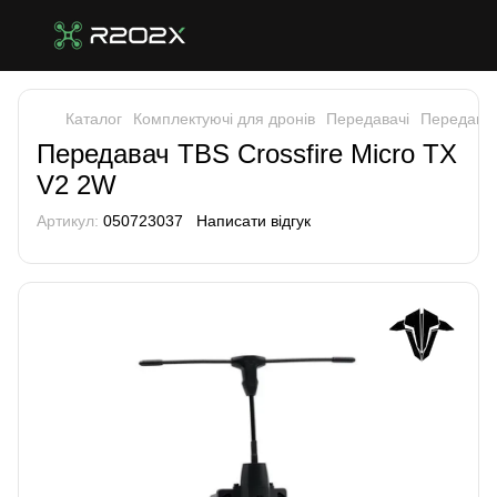
Каталог
Комплектуючі для дронів
Передавачі
Передавач
Передавач TBS Crossfire Micro TX
V2 2W
Артикул:
050723037
Написати відгук