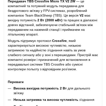
Передавач TBS Crossfire Micro TX V2 2W
— це
компактний та потужний модуль передавача для
бездротового зв’язку у FPV-системах, розроблений
компанією Team BlackSheep (TBS). Ця версія
V2
має
вихідну потужність
2
Вт (
2
000 мВт)
та працює в діапазоні
довгих відстаней, забезпечуючи стабільний зв’язок між
передавачем на наземній станції і приймачем на
літальному апараті.
Модуль підтримує протокол
Crossfire
, який
характеризується високою чутливістю, низькою
затримкою та надійністю з’єднання навіть за умов
слабкого сигналу або у зоні з перешкодами. Пристрій має
компактні розміри і призначений для встановлення в
передавальні системи TBS Crossfire або сумісні
контролери польоту з відповідним роз’ємом.
Переваги
Висока вихідна потужність
2
Вт
для дальнього
зв’язку
Низька затримка та висока чутливість
з’єднання