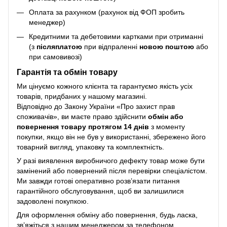
Оплата за рахунком (рахунок від ФОП зробить
менеджер)
Кредитними та дебетовими картками при отриманні
(з
післяплатою
при відпраленні
новою поштою
або
при самовивозі)
Гарантія та обмін товару
Ми цінуємо кожного клієнта та гарантуємо якість усіх
товарів, придбаних у нашому магазині.
Відповідно до Закону України «Про захист прав
споживачів», ви маєте право здійснити
обмін або
повернення товару протягом 14 днів
з моменту
покупки, якщо він не був у використанні, збережено його
товарний вигляд, упаковку та комплектність.
У разі виявлення виробничого дефекту товар може бути
замінений або повернений після перевірки спеціалістом.
Ми завжди готові оперативно розв’язати питання
гарантійного обслуговування, щоб ви залишилися
задоволені покупкою.
Для оформлення обміну або повернення, будь ласка,
зв’яжіться з нашим менеджером за телефоном