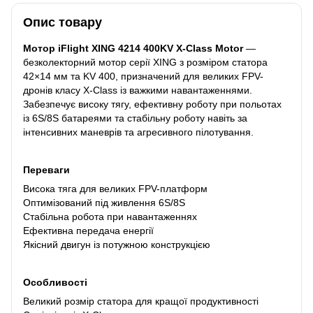
Опис товару
Мотор iFlight XING 4214 400KV X-Class Motor
—
безколекторний мотор серії XING з розміром статора
42×14 мм та KV 400, призначений для великих FPV-
дронів класу X-Class із важкими навантаженнями.
Забезпечує високу тягу, ефективну роботу при польотах
із 6S/8S батареями та стабільну роботу навіть за
інтенсивних маневрів та агресивного пілотування.
Переваги
Висока тяга для великих FPV-платформ
Оптимізований під живлення 6S/8S
Стабільна робота при навантаженнях
Ефективна передача енергії
Якісний двигун із потужною конструкцією
Особливості
Великий розмір статора для кращої продуктивності