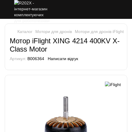
Каталог
Мотори для дронів
Мотори для дронів iFlight
Мо
Мотор iFlight XING 4214 400KV X-
Class Motor
Артикул:
B006364
Написати відгук