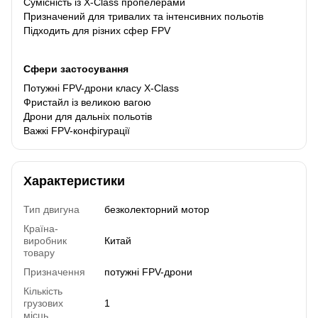
Сумісність із X-Class пропелерами
Призначений для тривалих та інтенсивних польотів
Підходить для різних сфер FPV
Сфери застосування
Потужні FPV-дрони класу X-Class
Фристайл із великою вагою
Дрони для дальніх польотів
Важкі FPV-конфігурації
Характеристики
Тип двигуна
безколекторний мотор
Країна-
виробник
Китай
товару
Призначення
потужні FPV-дрони
Кількість
грузових
1
місць