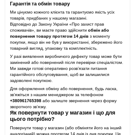
Гарантія та обмін товару
Ми цінуємо кожного клієнта та гарантуємо якість усіх
товарів, придбаних у нашому магазині.
Відповідно до Закону України «Про захист прав
споживачів», ви маєте право здійснити
обмін або
повернення товару протягом 14 днів
з моменту
покупки, якщо він не був у використанні, збережено його
товарний вигляд, упаковку та комплектність.
У разі виявлення виробничого дефекту товар може бути
замінений або повернений після перевірки спеціалістом.
Ми завжди готові оперативно розв’язати питання
гарантійного обслуговування, щоб ви залишилися
задоволені покупкою.
Для оформлення обміну або повернення, будь ласка,
зв’яжіться з нашим менеджером за телефоном
+38
0961765398
або залиште звернення через форму
зворотного зв’язку.
Як повернути товар у магазин і що для
цього потрібно?
Повернути товар у магазин (або обміняти його на інший
аналогічний) можна протягом 14 днів із дня покупки. Це