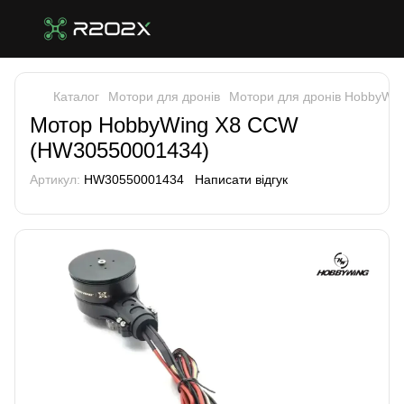
Каталог
Мотори для дронів
Мотори для дронів HobbyWin
Мотор HobbyWing X8 CCW
(HW30550001434)
Артикул:
HW30550001434
Написати відгук