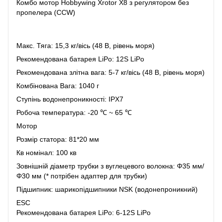
Комбо мотор Hobbywing Xrotor X8 з регулятором без
пропелера (CCW)
Макс. Тяга: 15,3 кг/вісь (48 В, рівень моря)
Рекомендована батарея LiPo: 12S LiPo
Рекомендована злітна вага: 5-7 кг/вісь (48 В, рівень моря)
Комбінована Вага: 1040 г
Ступінь водонепроникності: IPX7
Робоча температура: -20 ℃ ~ 65 ℃
Мотор
Розмір статора: 81*20 мм
Кв номінал: 100 кв
Зовнішній діаметр трубки з вуглецевого волокна: Φ35 мм/
Φ30 мм (* потрібен адаптер для трубки)
Підшипник: шарикопідшипники NSK (водонепроникний)
ESC
Рекомендована батарея LiPo: 6-12S LiPo