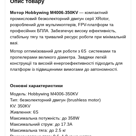
Опис товару
Мотор Hobbywing M4006-350KV
— компактний
промисловий безколекторний двигун серії XRotor,
розроблений для мультикоптерів, FPV-платформ та
професійних БПЛА. Забезпечує високу ефективність,
стабільну тягу та тривалий ресурс роботи при мінімальній
вазі.
Мотор оптимізований для роботи з 6S системами та
пропелерами великого діаметра. Завдяки легкій
конструкції та високій енергоефективності підходить для
платформ із підвищеними вимогами до автономності.
Основні характеристики
Модель: Hobbywing M4006-350KV
Тип: безколекторний двигун (brushless motor)
KV: 350KV
Живлення: 6S
Максимальна потужність: до 358W
Максимальний струм: до 17.3A
Максимальна тяга: до 2.5 кг