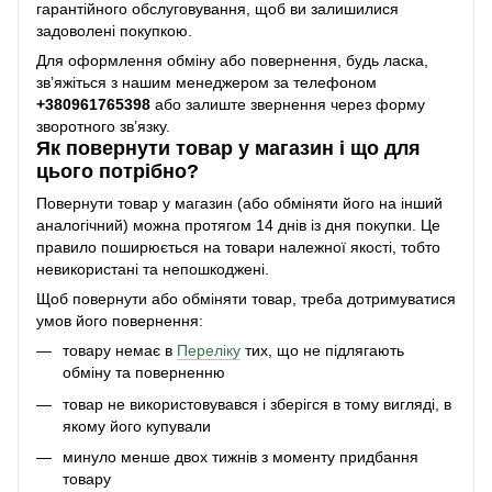
гарантійного обслуговування, щоб ви залишилися
задоволені покупкою.
Для оформлення обміну або повернення, будь ласка,
зв’яжіться з нашим менеджером за телефоном
+38
0961765398
або залиште звернення через форму
зворотного зв’язку.
Як повернути товар у магазин і що для
цього потрібно?
Повернути товар у магазин (або обміняти його на інший
аналогічний) можна протягом 14 днів із дня покупки. Це
правило поширюється на товари належної якості, тобто
невикористані та непошкоджені.
Щоб повернути або обміняти товар, треба дотримуватися
умов його повернення:
товару немає в
Переліку
тих, що не підлягають
обміну та поверненню
товар не використовувався і зберігся в тому вигляді, в
якому його купували
минуло менше двох тижнів з моменту придбання
товару