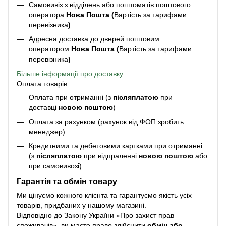
Самовивіз з відділень або поштоматів поштового
оператора
Нова Пошта (
Вартість за тарифами
перевізника
)
Адресна доставка до дверей поштовим
оператором
Нова Пошта (
Вартість за тарифами
перевізника
)
Більше інформації про доставку
Оплата товарів:
Оплата при отриманні (з
післяплатою
при
доставці
новою поштою
)
Оплата за рахунком (рахунок від ФОП зробить
менеджер)
Кредитними та дебетовими картками при отриманні
(з
післяплатою
при відпраленні
новою поштою
або
при самовивозі)
Гарантія та обмін товару
Ми цінуємо кожного клієнта та гарантуємо якість усіх
товарів, придбаних у нашому магазині.
Відповідно до Закону України «Про захист прав
споживачів», ви маєте право здійснити
обмін або