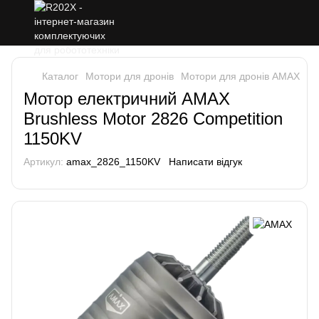
Каталог
Мотори для дронів
Мотори для дронів AMAX
Мо
Мотор електричний AMAX
Brushless Motor 2826 Competition
1150KV
Артикул:
amax_2826_1150KV
Написати відгук