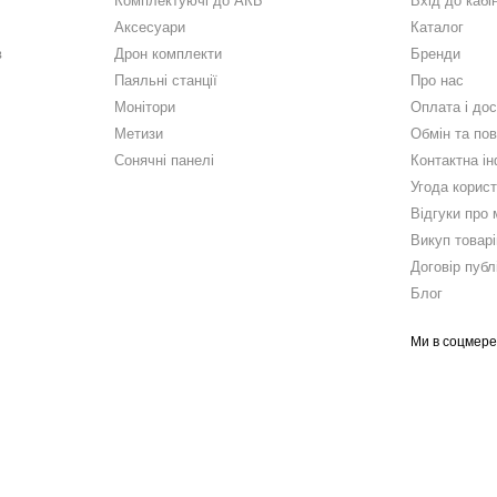
Комплектуючі до АКБ
Вхід до кабі
Аксесуари
Каталог
в
Дрон комплекти
Бренди
Паяльні станції
Про нас
Монітори
Оплата і до
Метизи
Обмін та по
Сонячні панелі
Контактна і
Угода корис
Відгуки про 
Викуп товарі
Договір публ
Блог
Ми в соцмер