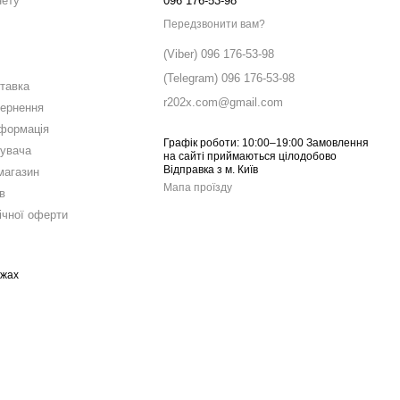
нету
096 176-53-98
Передзвонити вам?
(Viber) 096 176-53-98
(Telegram) 096 176-53-98
ставка
r202x.com@gmail.com
вернення
нформація
Графік роботи: 10:00–19:00 Замовлення
тувача
на сайті приймаються цілодобово
Відправка з м. Київ
магазин
Мапа проїзду
в
ічної оферти
ежах