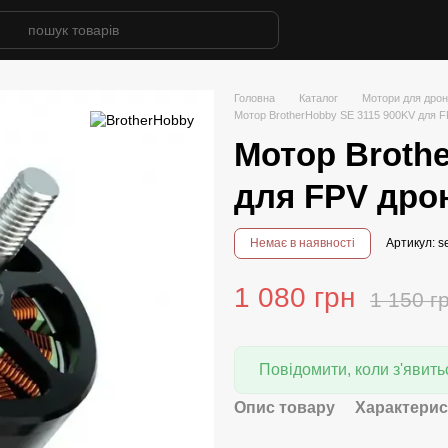
Головна
Каталог
Мотори для дрон
Мотор BrotherHobby SE 3115 900KV для F
Мотор Broth
для FPV дро
Немає в наявності
Артикул: s
1 080 грн
1 150 г
Повідомити, коли з'явить
Опис товару
Характерис