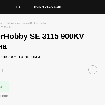
096 176-53-98
UA
ів
Мотори для дронів BrotherHobby
PV дрона
erHobby SE 3115 900KV
на
e3115-900kv
Написати відгук
рн
ся
тики