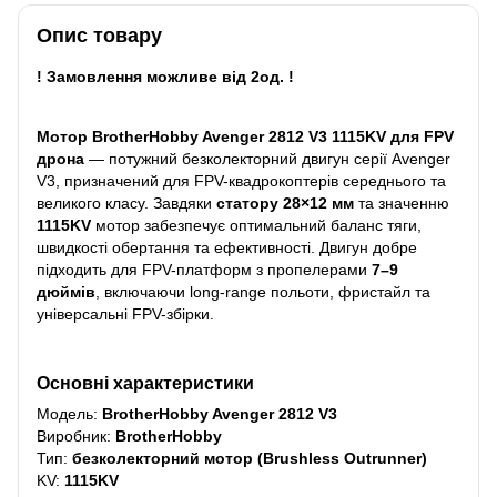
Опис товару
! Замовлення можливе від 2од. !
Мотор BrotherHobby Avenger 2812 V3 1115KV для FPV
дрона
— потужний безколекторний двигун серії Avenger
V3, призначений для FPV-квадрокоптерів середнього та
великого класу. Завдяки
статору 28×12 мм
та значенню
1115KV
мотор забезпечує оптимальний баланс тяги,
швидкості обертання та ефективності. Двигун добре
підходить для FPV-платформ з пропелерами
7–9
дюймів
, включаючи long-range польоти, фристайл та
універсальні FPV-збірки.
Основні характеристики
Модель:
BrotherHobby Avenger 2812 V3
Виробник:
BrotherHobby
Тип:
безколекторний мотор (Brushless Outrunner)
KV:
1115KV