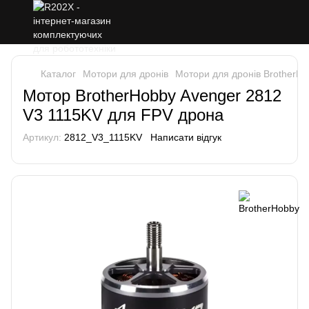
Каталог
Мотори для дронів
Мотори для дронів BrotherH
Мотор BrotherHobby Avenger 2812
V3 1115KV для FPV дрона
Артикул:
2812_V3_1115KV
Написати відгук