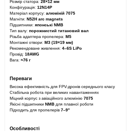
Розмір статора:
28×12 мм
Конфігурація:
12N14P
Матеріал корпусу:
алюміній 7075
Магніти:
N52H arc magnets
Підшипники:
японські NMB
Тип валу:
порожнистий титановий вал
Різьба адаптера пропелера:
M5
Монтажні отвори:
M3 (19×19 мм)
Рекомендоване живлення:
4–6S LiPo
Провід:
18AWG
Вага:
≈76 г
Переваги
Висока ефективність для FPV-дронів середнього класу
Стабільна робота при великих навантаженнях
Міцний корпус з авіаційного алюмінію
7075
Якісні підшипники
NMB
для плавної роботи
Підходить для пропелерів
7–9"
Особливості