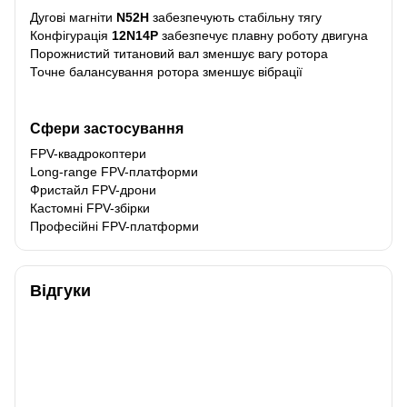
Дугові магніти
N52H
забезпечують стабільну тягу
Конфігурація
12N14P
забезпечує плавну роботу двигуна
Порожнистий титановий вал зменшує вагу ротора
Точне балансування ротора зменшує вібрації
Сфери застосування
FPV-квадрокоптери
Long-range FPV-платформи
Фристайл FPV-дрони
Кастомні FPV-збірки
Професійні FPV-платформи
Відгуки