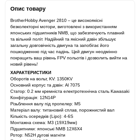
Опис товару
BrotherHobby Avenger 2810 – це високоякісні
безколекторні мотори, виготовлені з використанням
японських підшипників NMB, що забезпечують плавний
та вільний політ. Надійний та якісний дзвін збільшує
загальну довговічність двигуна та запобігає його
пошкодженню під час падінь. Цей двигун неодмінно
покращить ваш рівень FPV польотів і дозволить вийти на
новий рівень!
ХАРАКТЕРИСТИКИ
Оборотів на вольт, KV: 1350KV
Основний корпус та дзвін: Al 7075
Статор: 0.2 мм кремніста електротехнічна сталь Kawasaki
Конфігурація: 12N14P
Різьблення валу під пропелер: M5
Матеріал валу: титановий сплав, порожнистий вал
Кількість осередків (Lipo): 4-6S
Монтажна схема: M3 (19X19мм)
Підшипники: японські NMB 12X6X4
Ротор: N52H дугові магніти