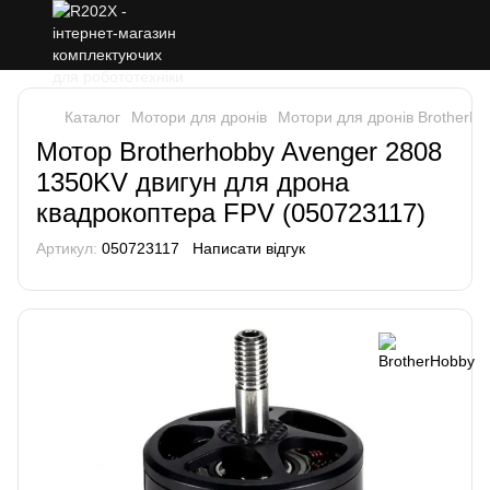
Каталог
Мотори для дронів
Мотори для дронів BrotherH
Мотор Brotherhobby Avenger 2808
1350KV двигун для дрона
квадрокоптера FPV (050723117)
Артикул:
050723117
Написати відгук