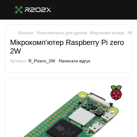
Каталог
Комплектуючі для дронів
Мікрокомпʼютери
Мікр
Мікрокомп'ютер Raspberry Pi zero
2W
Артикул:
R_Pizero_2W
Написати відгук