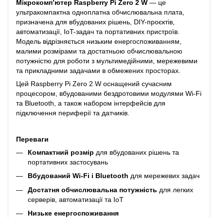
Мікрокомп’ютер Raspberry Pi Zero 2 W
— це
ультракомпактна одноплатна обчислювальна плата,
призначена для вбудованих рішень, DIY-проєктів,
автоматизації, IoT-задач та портативних пристроїв.
Модель відрізняється низьким енергоспоживанням,
малими розмірами та достатньою обчислювальною
потужністю для роботи з мультимедійними, мережевими
та прикладними задачами в обмежених просторах.
Цей Raspberry Pi Zero 2 W оснащений сучасним
процесором, вбудованими бездротовими модулями Wi-Fi
та Bluetooth, а також набором інтерфейсів для
підключення периферії та датчиків.
Переваги
Компактний розмір
для вбудованих рішень та
портативних застосувань
Вбудований Wi-Fi і Bluetooth
для мережевих задач
Достатня обчислювальна потужність
для легких
серверів, автоматизації та IoT
Низьке енергоспоживання