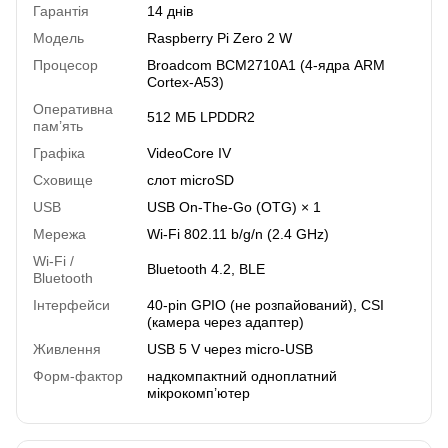
Гарантія
14 днів
Модель
Raspberry Pi Zero 2 W
Процесор
Broadcom BCM2710A1 (4-ядра ARM
Cortex-A53)
Оперативна
512 МБ LPDDR2
пам’ять
Графіка
VideoCore IV
Сховище
слот microSD
USB
USB On-The-Go (OTG) × 1
Мережа
Wi-Fi 802.11 b/g/n (2.4 GHz)
Wi-Fi /
Bluetooth 4.2, BLE
Bluetooth
Інтерфейси
40-pin GPIO (не розпайований), CSI
(камера через адаптер)
Живлення
USB 5 V через micro-USB
Форм-фактор
надкомпактний одноплатний
мікрокомп’ютер