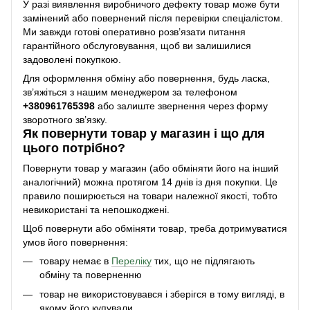
У разі виявлення виробничого дефекту товар може бути
замінений або повернений після перевірки спеціалістом.
Ми завжди готові оперативно розв’язати питання
гарантійного обслуговування, щоб ви залишилися
задоволені покупкою.
Для оформлення обміну або повернення, будь ласка,
зв’яжіться з нашим менеджером за телефоном
+38
0961765398
або залиште звернення через форму
зворотного зв’язку.
Як повернути товар у магазин і що для
цього потрібно?
Повернути товар у магазин (або обміняти його на інший
аналогічний) можна протягом 14 днів із дня покупки. Це
правило поширюється на товари належної якості, тобто
невикористані та непошкоджені.
Щоб повернути або обміняти товар, треба дотримуватися
умов його повернення:
товару немає в
Переліку
тих, що не підлягають
обміну та поверненню
товар не використовувався і зберігся в тому вигляді, в
якому його купували