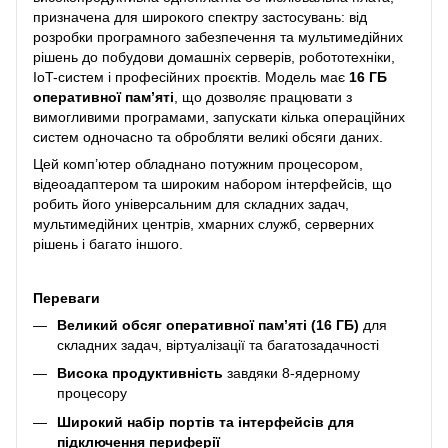
призначена для широкого спектру застосувань: від
розробки програмного забезпечення та мультимедійних
рішень до побудови домашніх серверів, робототехніки,
IoT-систем і професійних проєктів. Модель має
16 ГБ
оперативної пам’яті
, що дозволяє працювати з
вимогливими програмами, запускати кілька операційних
систем одночасно та обробляти великі обсяги даних.
Цей комп’ютер обладнано потужним процесором,
відеоадаптером та широким набором інтерфейсів, що
робить його універсальним для складних задач,
мультимедійних центрів, хмарних служб, серверних
рішень і багато іншого.
Переваги
Великий обсяг оперативної пам’яті (16 ГБ)
для
складних задач, віртуалізації та багатозадачності
Висока продуктивність
завдяки 8-ядерному
процесору
Широкий набір портів та інтерфейсів для
підключення периферії