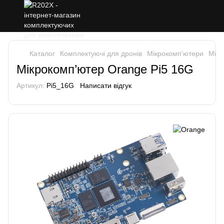
Каталог
Комплектуючі для дронів
Мікрокомпʼютери
Мікр
Мікрокомп’ютер Orange Pi5 16G
Артикул:
Pi5_16G
Написати відгук