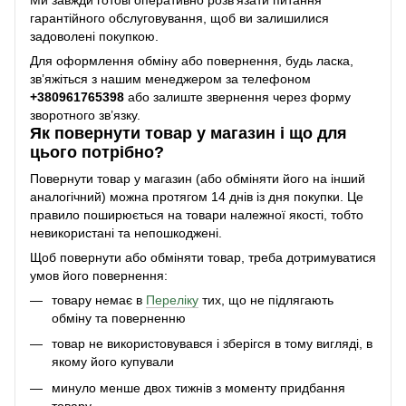
гарантійного обслуговування, щоб ви залишилися
задоволені покупкою.
Для оформлення обміну або повернення, будь ласка,
зв’яжіться з нашим менеджером за телефоном
+38
0961765398
або залиште звернення через форму
зворотного зв’язку.
Як повернути товар у магазин і що для
цього потрібно?
Повернути товар у магазин (або обміняти його на інший
аналогічний) можна протягом 14 днів із дня покупки. Це
правило поширюється на товари належної якості, тобто
невикористані та непошкоджені.
Щоб повернути або обміняти товар, треба дотримуватися
умов його повернення:
товару немає в
Переліку
тих, що не підлягають
обміну та поверненню
товар не використовувався і зберігся в тому вигляді, в
якому його купували
минуло менше двох тижнів з моменту придбання
товару