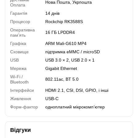
Нова Пошта, Укрпошта
Оплата
Гарантія
14 днів
Процесор
Rockchip RK3588S
Оперативна
16 ГБ LPDDR4
пам’ять
Графіка
ARM Mali-G610 MP4
Сховище
підтримка eMMC / microSD
USB
USB 3.0 × 2, USB 2.0 × 1
Мережа
Gigabit Ethernet
Wi-Fi /
802.11ac, BT 5.0
Bluetooth
Інтерфейси
HDMI 2.1, CSI, DSI, GPIO, і інші
Живлення
USB-C
Форм-фактор
одноплатний мікрокомп’ютер
Відгуки