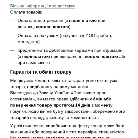
Більше інформації про доставку
Оплата товарів:
Оплата при отриманні (з
післяплатою
при
доставці
новою поштою
)
Оплата за рахунком (рахунок від ФОП зробить
менеджер)
Кредитними та дебетовими картками при отриманні
(з
післяплатою
при відпраленні
новою поштою
або
при самовивозі)
Гарантія та обмін товару
Ми цінуємо кожного клієнта та гарантуємо якість усіх
товарів, придбаних у нашому магазині.
Відповідно до Закону України «Про захист прав
споживачів», ви маєте право здійснити
обмін або
повернення товару протягом 14 днів
з моменту
покупки, якщо він не був у використанні, збережено його
товарний вигляд, упаковку та комплектність.
У разі виявлення виробничого дефекту товар може бути
замінений або повернений після перевірки спеціалістом.
Ми завжди готові оперативно розв’язати питання