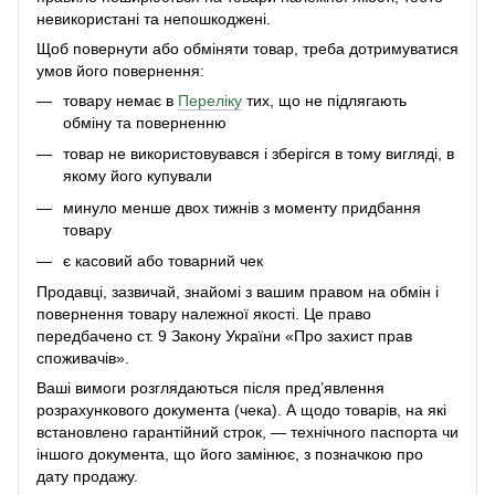
невикористані та непошкоджені.
Щоб повернути або обміняти товар, треба дотримуватися
умов його повернення:
товару немає в
Переліку
тих, що не підлягають
обміну та поверненню
товар не використовувався і зберігся в тому вигляді, в
якому його купували
минуло менше двох тижнів з моменту придбання
товару
є касовий або товарний чек
Продавці, зазвичай, знайомі з вашим правом на обмін і
повернення товару належної якості. Це право
передбачено ст. 9 Закону України «Про захист прав
споживачів».
Ваші вимоги розглядаються після пред’явлення
розрахункового документа (чека). А щодо товарів, на які
встановлено гарантійний строк, — технічного паспорта чи
іншого документа, що його замінює, з позначкою про
дату продажу.