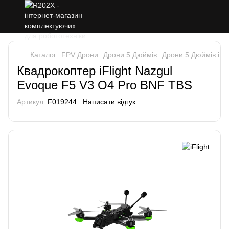
Каталог
FPV Дрони
Дрони 5 Дюймів
Дрони 5 Дюймів iFli
Квадрокоптер iFlight Nazgul
Evoque F5 V3 O4 Pro BNF TBS
Артикул:
F019244
Написати відгук