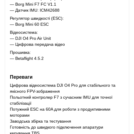
— Borg Mini F7 FC V1.1
— Датчик IMU: ICM42688
Регулятор швидкості (ESC):
— Borg Mini 60 ESC
Відеосистема:
— DJI O4 Pro Air Unit
— Цифрова передача відео
Прошивка:
— Betaflight 4.5.2
Переваги
Цифрова відеосистема DJI O4 Pro для стабільного та
якісного FPV-зображення
Польотний контролер F7 з сучасним IMU для точної
стабілізації
Потужний ESC на 60A для роботи з продуктивними
моторами
Заводська збірка та тестування
Готовність до швидкого підключення апаратури
керування TBS