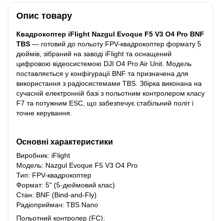
Опис товару
Квадрокоптер iFlight Nazgul Evoque F5 V3 O4 Pro BNF
TBS
— готовий до польоту FPV-квадрокоптер формату 5
дюймів, зібраний на заводі iFlight та оснащений
цифровою відеосистемою DJI O4 Pro Air Unit. Модель
поставляється у конфігурації BNF та призначена для
використання з радіосистемами TBS. Збірка виконана на
сучасній електронній базі з польотним контролером класу
F7 та потужним ESC, що забезпечує стабільний політ і
точне керування.
Основні характеристики
Виробник: iFlight
Модель: Nazgul Evoque F5 V3 O4 Pro
Тип: FPV-квадрокоптер
Формат: 5" (5-дюймовий клас)
Стан: BNF (Bind-and-Fly)
Радіоприймач: TBS Nano
Польотний контролер (FC):