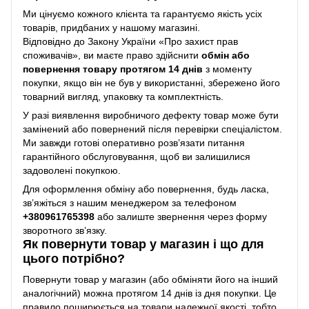
Ми цінуємо кожного клієнта та гарантуємо якість усіх
товарів, придбаних у нашому магазині.
Відповідно до Закону України «Про захист прав
споживачів», ви маєте право здійснити
обмін або
повернення товару протягом 14 днів
з моменту
покупки, якщо він не був у використанні, збережено його
товарний вигляд, упаковку та комплектність.
У разі виявлення виробничого дефекту товар може бути
замінений або повернений після перевірки спеціалістом.
Ми завжди готові оперативно розв’язати питання
гарантійного обслуговування, щоб ви залишилися
задоволені покупкою.
Для оформлення обміну або повернення, будь ласка,
зв’яжіться з нашим менеджером за телефоном
+38
0961765398
або залиште звернення через форму
зворотного зв’язку.
Як повернути товар у магазин і що для
цього потрібно?
Повернути товар у магазин (або обміняти його на інший
аналогічний) можна протягом 14 днів із дня покупки. Це
правило поширюється на товари належної якості, тобто