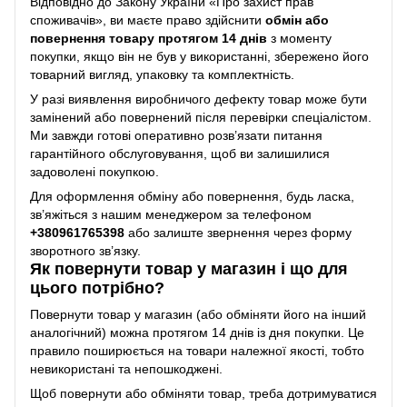
Відповідно до Закону України «Про захист прав
споживачів», ви маєте право здійснити
обмін або
повернення товару протягом 14 днів
з моменту
покупки, якщо він не був у використанні, збережено його
товарний вигляд, упаковку та комплектність.
У разі виявлення виробничого дефекту товар може бути
замінений або повернений після перевірки спеціалістом.
Ми завжди готові оперативно розв’язати питання
гарантійного обслуговування, щоб ви залишилися
задоволені покупкою.
Для оформлення обміну або повернення, будь ласка,
зв’яжіться з нашим менеджером за телефоном
+38
0961765398
або залиште звернення через форму
зворотного зв’язку.
Як повернути товар у магазин і що для
цього потрібно?
Повернути товар у магазин (або обміняти його на інший
аналогічний) можна протягом 14 днів із дня покупки. Це
правило поширюється на товари належної якості, тобто
невикористані та непошкоджені.
Щоб повернути або обміняти товар, треба дотримуватися