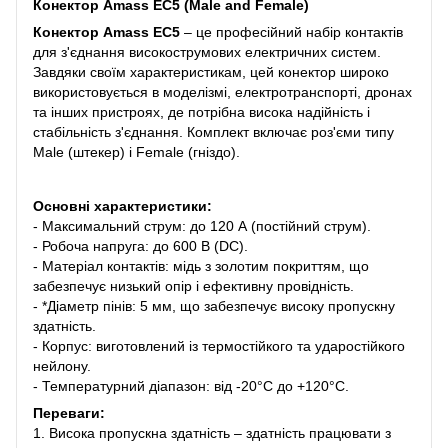
Конектор Amass EC5 (Male and Female)
Конектор Amass EC5
– це професійний набір контактів
для з'єднання високострумових електричних систем.
Завдяки своїм характеристикам, цей конектор широко
використовується в моделізмі, електротранспорті, дронах
та інших пристроях, де потрібна висока надійність і
стабільність з'єднання. Комплект включає роз'єми типу
Male (штекер) і Female (гніздо).
Основні характеристики:
- Максимальний струм: до 120 А (постійний струм).
- Робоча напруга: до 600 В (DC).
- Матеріал контактів: мідь з золотим покриттям, що
забезпечує низький опір і ефективну провідність.
- *Діаметр пінів: 5 мм, що забезпечує високу пропускну
здатність.
- Корпус: виготовлений із термостійкого та ударостійкого
нейлону.
- Температурний діапазон: від -20°C до +120°C.
Переваги:
1. Висока пропускна здатність – здатність працювати з