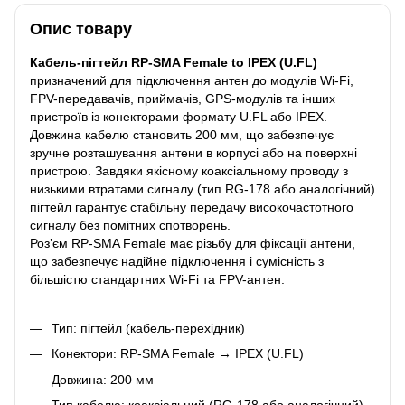
Опис товару
Кабель-пігтейл RP-SMA Female to IPEX (U.FL)
призначений для підключення антен до модулів Wi-Fi,
FPV-передавачів, приймачів, GPS-модулів та інших
пристроїв із конекторами формату U.FL або IPEX.
Довжина кабелю становить 200 мм, що забезпечує
зручне розташування антени в корпусі або на поверхні
пристрою. Завдяки якісному коаксіальному проводу з
низькими втратами сигналу (тип RG-178 або аналогічний)
пігтейл гарантує стабільну передачу високочастотного
сигналу без помітних спотворень.
Роз’єм RP-SMA Female має різьбу для фіксації антени,
що забезпечує надійне підключення і сумісність з
більшістю стандартних Wi-Fi та FPV-антен.
Тип: пігтейл (кабель-перехідник)
Конектори: RP-SMA Female → IPEX (U.FL)
Довжина: 200 мм
Тип кабелю: коаксіальний (RG-178 або аналогічний)