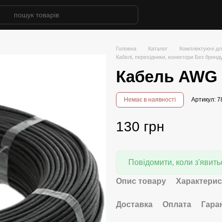
Головна
Каталог
Комплектуючі дл
Кабелі, перехідники, конектори Без бренд
Кабель AWG 
Немає в наявності
Артикул:
130 грн
Повідомити, коли з'явить
Опис товару
Характерис
Доставка
Оплата
Гара