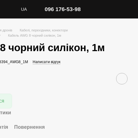
096 176-53-98
UA
я дронів
Кабелі, перехідники, конектори
у
Кабель AWG 8 чорний силікон, 1м
8 чорний силікон, 1м
 78394_AWG8_1M
Написати відгук
ся
тики
нтія
Повернення