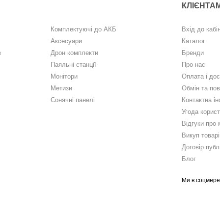
КЛІЄНТА
Комплектуючі до АКБ
Вхід до кабі
Аксесуари
Каталог
в
Дрон комплекти
Бренди
Паяльні станції
Про нас
Монітори
Оплата і до
Метизи
Обмін та по
Сонячні панелі
Контактна і
Угода корис
Відгуки про 
Викуп товарі
Договір публ
Блог
Ми в соцмер