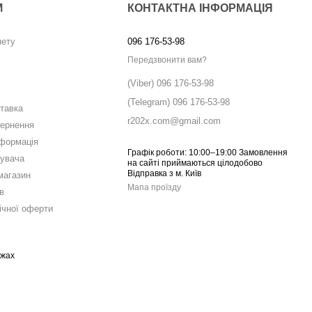
М
КОНТАКТНА ІНФОРМАЦІЯ
нету
096 176-53-98
Передзвонити вам?
(Viber) 096 176-53-98
(Telegram) 096 176-53-98
ставка
r202x.com@gmail.com
вернення
нформація
Графік роботи: 10:00–19:00 Замовлення
тувача
на сайті приймаються цілодобово
Відправка з м. Київ
магазин
Мапа проїзду
в
ічної оферти
ежах