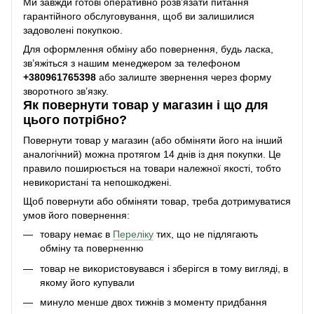
Ми завжди готові оперативно розв’язати питання
гарантійного обслуговування, щоб ви залишилися
задоволені покупкою.
Для оформлення обміну або повернення, будь ласка,
зв’яжіться з нашим менеджером за телефоном
+38
0961765398
або залиште звернення через форму
зворотного зв’язку.
Як повернути товар у магазин і що для
цього потрібно?
Повернути товар у магазин (або обміняти його на інший
аналогічний) можна протягом 14 днів із дня покупки. Це
правило поширюється на товари належної якості, тобто
невикористані та непошкоджені.
Щоб повернути або обміняти товар, треба дотримуватися
умов його повернення:
товару немає в
Переліку
тих, що не підлягають
обміну та поверненню
товар не використовувався і зберігся в тому вигляді, в
якому його купували
минуло менше двох тижнів з моменту придбання