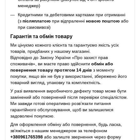
менеджер)
Кредитними та дебетовими картками при отриманні
(з
післяплатою
при відпраленні
новою поштою
або
при самовивозі)
Гарантія та обмін товару
Ми цінуємо кожного клієнта та гарантуємо якість усіх
товарів, придбаних у нашому магазині.
Відповідно до Закону України «Про захист прав
споживачів», ви маєте право здійснити
обмін або
повернення товару протягом 14 днів
з моменту
покупки, якщо він не був у використанні, збережено його
товарний вигляд, упаковку та комплектність.
У разі виявлення виробничого дефекту товар може бути
замінений або повернений після перевірки спеціалістом.
Ми завжди готові оперативно розв’язати питання
гарантійного обслуговування, щоб ви залишилися
задоволені покупкою.
Для оформлення обміну або повернення, будь ласка,
зв’яжіться з нашим менеджером за телефоном
+38
0961765398
або залиште звернення через форму