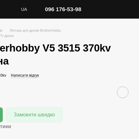
096 176-53-98
UA
ів
Мотори для дронів BrotherHobby
FPV дрона
erhobby V5 3515 370kv
на
70kv
Написати відгук
Замовити швидко
тики