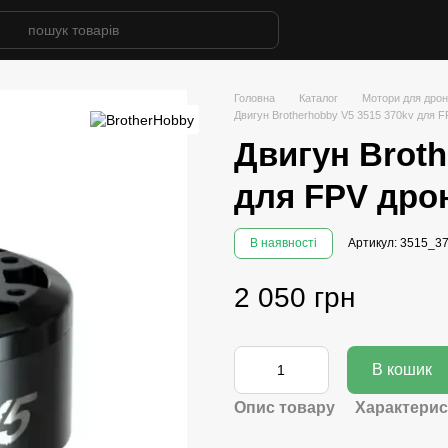
Головна
Каталог
Мотори для дрон
Двигун Brotherhobby V5 3515 370kv для 
Двигун Broth
для FPV дро
В наявності
Артикул: 3515_3
2 050 грн
В кошик
Опис товару
Характерис