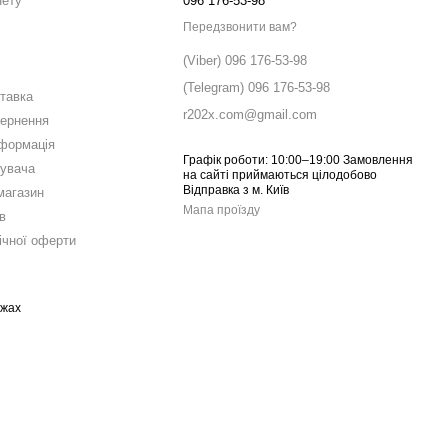
нету
096 176-53-98
Передзвонити вам?
(Viber) 096 176-53-98
(Telegram) 096 176-53-98
ставка
r202x.com@gmail.com
вернення
нформація
Графік роботи: 10:00–19:00 Замовлення
тувача
на сайті приймаються цілодобово
Відправка з м. Київ
магазин
Мапа проїзду
в
ічної оферти
ежах