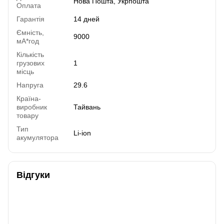
Нова Пошта, Укрпошта
Оплата
Гарантія
14 дней
Ємність,
9000
мА*год
Кількість
грузових
1
місць
Напруга
29.6
Країна-
виробник
Тайвань
товару
Тип
Li-ion
акумулятора
Відгуки