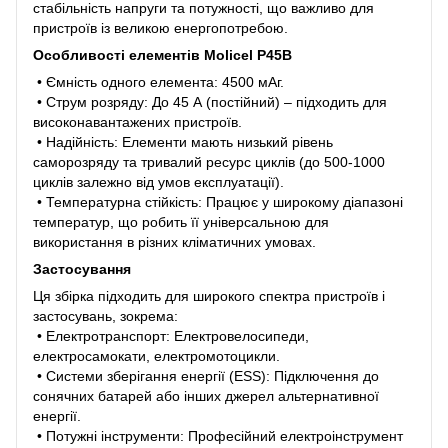
стабільність напруги та потужності, що важливо для
пристроїв із великою енергопотребою.
Особливості елементів Molicel P45B
• Ємність одного елемента: 4500 мАг.
• Струм розряду: До 45 А (постійний) – підходить для
високонавантажених пристроїв.
• Надійність: Елементи мають низький рівень
саморозряду та тривалий ресурс циклів (до 500-1000
циклів залежно від умов експлуатації).
• Температурна стійкість: Працює у широкому діапазоні
температур, що робить її універсальною для
використання в різних кліматичних умовах.
Застосування
Ця збірка підходить для широкого спектра пристроїв і
застосувань, зокрема:
• Електротранспорт: Електровелосипеди,
електросамокати, електромотоцикли.
• Системи зберігання енергії (ESS): Підключення до
сонячних батарей або інших джерел альтернативної
енергії.
• Потужні інструменти: Професійний електроінструмент