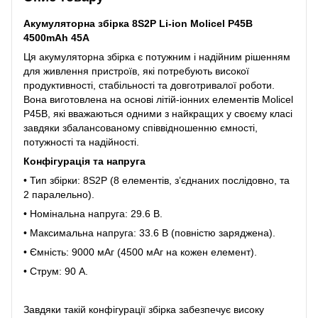
Акумуляторна збірка 8S2P Li-ion Molicel P45B
4500mAh 45A
Ця акумуляторна збірка є потужним і надійним рішенням
для живлення пристроїв, які потребують високої
продуктивності, стабільності та довготривалої роботи.
Вона виготовлена на основі літій-іонних елементів Molicel
P45B, які вважаються одними з найкращих у своєму класі
завдяки збалансованому співвідношенню ємності,
потужності та надійності.
Конфігурація та напруга
• Тип збірки: 8S2P (8 елементів, з’єднаних послідовно, та
2 паралельно).
• Номінальна напруга: 29.6 В.
• Максимальна напруга: 33.6 В (повністю заряджена).
• Ємність: 9000 мАг (4500 мАг на кожен елемент).
• Струм: 90 А.
Завдяки такій конфігурації збірка забезпечує високу