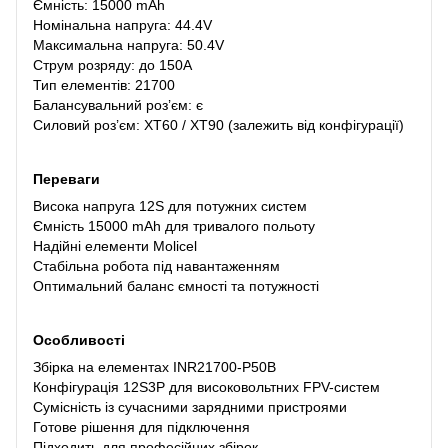
Ємність: 15000 mAh
Номінальна напруга: 44.4V
Максимальна напруга: 50.4V
Струм розряду: до 150A
Тип елементів: 21700
Балансувальний роз’єм: є
Силовий роз’єм: XT60 / XT90 (залежить від конфігурації)
Переваги
Висока напруга 12S для потужних систем
Ємність 15000 mAh для тривалого польоту
Надійні елементи Molicel
Стабільна робота під навантаженням
Оптимальний баланс ємності та потужності
Особливості
Збірка на елементах INR21700-P50B
Конфігурація 12S3P для високовольтних FPV-систем
Сумісність із сучасними зарядними пристроями
Готове рішення для підключення
Підходить для професійних збірок