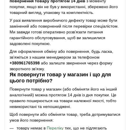
повернення товару протягом 14 днів
з моменту
покупки, якщо він не був у використанні, збережено його
товарний вигляд, упаковку та комплектність.
У разі виявлення виробничого дефекту товар може бути
замінений або повернений після перевірки спеціалістом.
Ми завжди готові оперативно розв’язати питання
гарантійного обслуговування, щоб ви залишилися
задоволені покупкою.
Для оформлення обміну або повернення, будь ласка,
зв’яжіться з нашим менеджером за телефоном
+38
0961765398
або залиште звернення через форму
зворотного зв’язку.
Як повернути товар у магазин і що для
цього потрібно?
Повернути товар у магазин (або обміняти його на інший
аналогічний) можна протягом 14 днів із дня покупки. Це
правило поширюється на товари належної якості, тобто
невикористані та непошкоджені.
Щоб повернути або обміняти товар, треба дотримуватися
умов його повернення:
товару немає в
Переліку
тих, що не підлягають