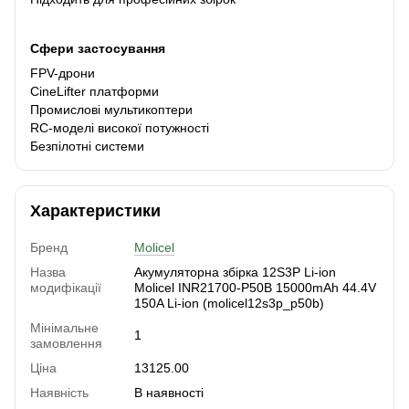
Сфери застосування
FPV-дрони
CineLifter платформи
Промислові мультикоптери
RC-моделі високої потужності
Безпілотні системи
Характеристики
Бренд
Molicel
Назва
Акумуляторна збірка 12S3P Li-ion
модифікації
Molicel INR21700-P50B 15000mAh 44.4V
150A Li-ion (molicel12s3p_p50b)
Мінімальне
1
замовлення
Ціна
13125.00
Наявність
В наявності