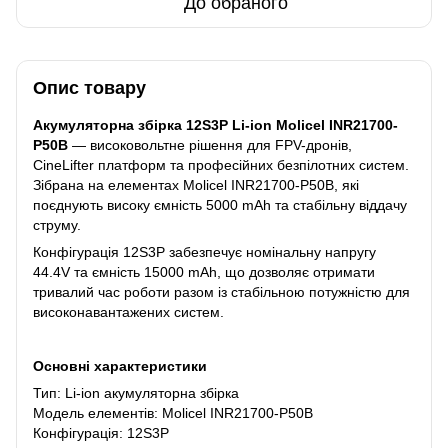
До обраного
Опис товару
Акумуляторна збірка 12S3P Li-ion Molicel INR21700-
P50B
— високовольтне рішення для FPV-дронів,
CineLifter платформ та професійних безпілотних систем.
Зібрана на елементах Molicel INR21700-P50B, які
поєднують високу ємність 5000 mAh та стабільну віддачу
струму.
Конфігурація 12S3P забезпечує номінальну напругу
44.4V та ємність 15000 mAh, що дозволяє отримати
тривалий час роботи разом із стабільною потужністю для
високонавантажених систем.
Основні характеристики
Тип: Li-ion акумуляторна збірка
Модель елементів: Molicel INR21700-P50B
Конфігурація: 12S3P