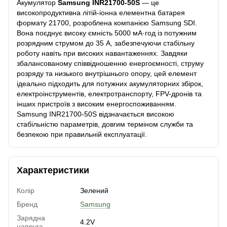
Акумулятор
Samsung INR21700-50S
— це
високопродуктивна літій-іонна елементна батарея
формату 21700, розроблена компанією Samsung SDI.
Вона поєднує високу ємність 5000 мА·год із потужним
розрядним струмом до 35 А, забезпечуючи стабільну
роботу навіть при високих навантаженнях. Завдяки
збалансованому співвідношенню енергоємності, струму
розряду та низького внутрішнього опору, цей елемент
ідеально підходить для потужних акумуляторних збірок,
електроінструментів, електротранспорту, FPV-дронів та
інших пристроїв з високим енергоспоживанням.
Samsung INR21700-50S відзначається високою
стабільністю параметрів, довгим терміном служби та
безпекою при правильній експлуатації.
Характеристики
Колір
Зелений
Бренд
Samsung
Зарядна
4.2V
напруга