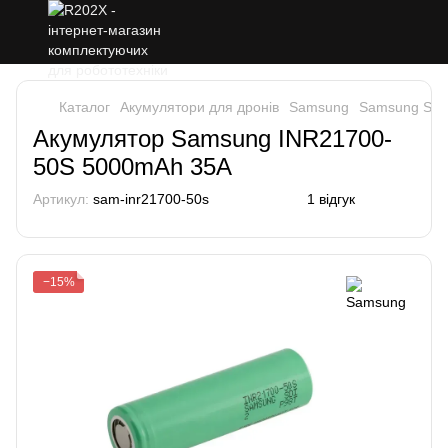
Каталог
Акумулятори для дронів
Samsung
Samsung Sa
Акумулятор Samsung INR21700-
50S 5000mAh 35A
Артикул:
sam-inr21700-50s
1 відгук
−15%