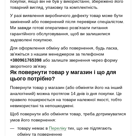
покупки, якщо він не був у використанні, збережено його
товарний вигляд, упаковку та комплектність.
У разі виявлення виробничого дефекту товар може бути
замінений або повернений після перевірки спеціалістом.
Ми завжди готові оперативно розв’язати питання
гарантійного обслуговування, щоб ви залишилися
задоволені покупкою.
Для оформлення обміну або повернення, будь ласка,
зв’яжіться з нашим менеджером за телефоном
+38
0961765398
або залиште звернення через форму
зворотного зв’язку.
Як повернути товар у магазин і що для
цього потрібно?
Повернути товар у магазин (або обміняти його на інший
аналогічний) можна протягом 14 днів із дня покупки. Це
правило поширюється на товари належної якості, тобто
невикористані та непошкоджені.
Щоб повернути або обміняти товар, треба дотримуватися
умов його повернення:
товару немає в
Переліку
тих, що не підлягають
обміну та поверненню