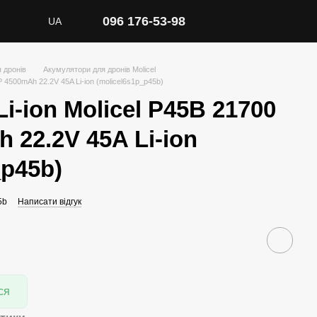
096 176-53-98
UA
 дронів
Акумулятори для дронів Molicel
P 4500mAh 22.2V 45A Li-ion (molicel6s1p_p45b)
i-ion Molicel P45B 21700
 22.2V 45A Li-ion
_p45b)
5b
Написати відгук
ся