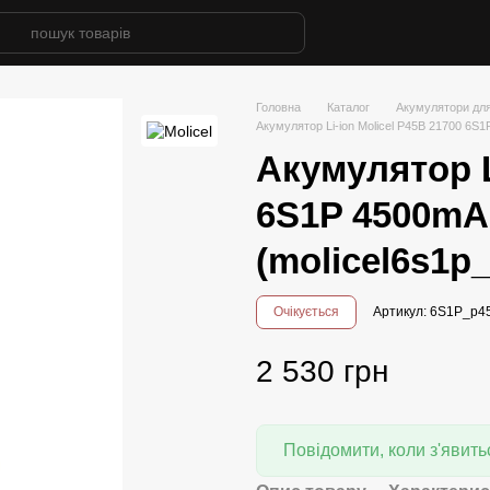
Головна
Каталог
Акумулятори для
Акумулятор Li-ion Molicel P45B 21700 6S1
Акумулятор L
6S1P 4500mAh
(molicel6s1p
Очікується
Артикул: 6S1P_p4
2 530 грн
Повідомити, коли з'явить