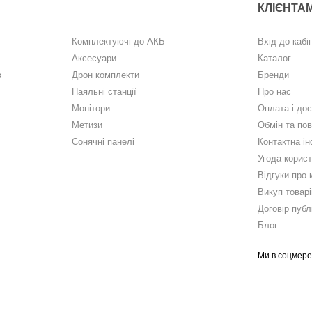
КЛІЄНТА
Комплектуючі до АКБ
Вхід до кабі
Аксесуари
Каталог
в
Дрон комплекти
Бренди
Паяльні станції
Про нас
Монітори
Оплата і до
Метизи
Обмін та по
Сонячні панелі
Контактна і
Угода корис
Відгуки про 
Викуп товарі
Договір публ
Блог
Ми в соцмер