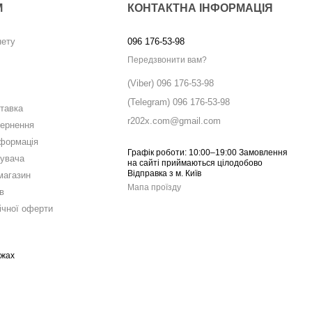
М
КОНТАКТНА ІНФОРМАЦІЯ
нету
096 176-53-98
Передзвонити вам?
(Viber) 096 176-53-98
(Telegram) 096 176-53-98
ставка
r202x.com@gmail.com
вернення
нформація
Графік роботи: 10:00–19:00 Замовлення
тувача
на сайті приймаються цілодобово
Відправка з м. Київ
магазин
Мапа проїзду
в
ічної оферти
ежах