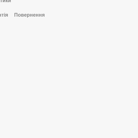
тики
нтія
Повернення