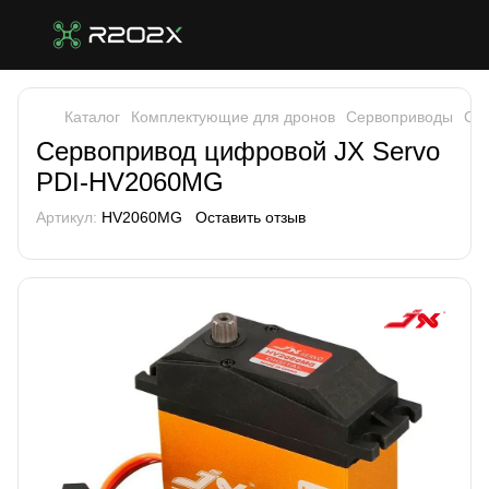
Каталог
Комплектующие для дронов
Сервоприводы
Сер
Сервопривод цифровой JX Servo
PDI-HV2060MG
Артикул:
HV2060MG
Оставить отзыв