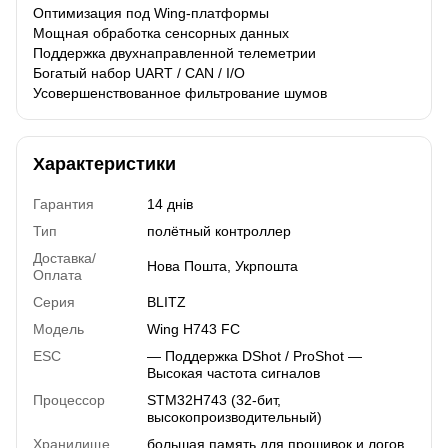
Оптимизация под Wing-платформы
Мощная обработка сенсорных данных
Поддержка двухнаправленной телеметрии
Богатый набор UART / CAN / I/O
Усовершенствованное фильтрование шумов
Характеристики
Гарантия
14 днів
Тип
полётный контроллер
Доставка/
Нова Пошта, Укрпошта
Оплата
Серия
BLITZ
Модель
Wing H743 FC
ESC
— Поддержка DShot / ProShot —
Высокая частота сигналов
Процессор
STM32H743 (32-бит,
высокопроизводительный)
Хранилище
большая память для прошивок и логов