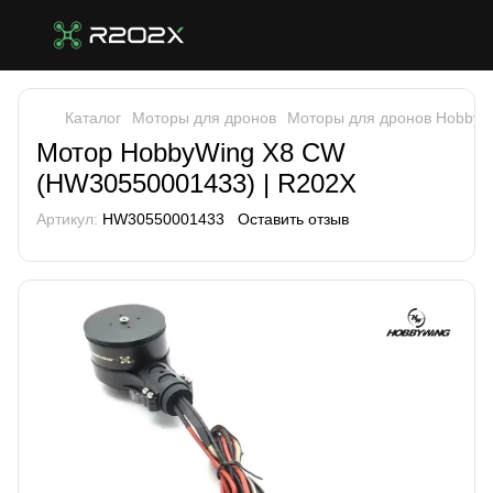
Каталог
Моторы для дронов
Моторы для дронов HobbyW
Мотор HobbyWing X8 CW
(HW30550001433) | R202X
Артикул:
HW30550001433
Оставить отзыв