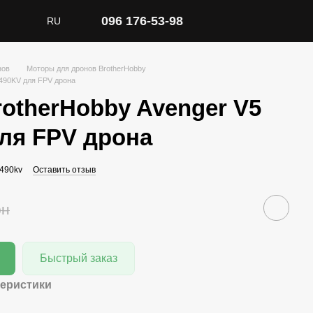
096 176-53-98
RU
нов
Моторы для дронов BrotherHobby
 490KV для FPV дрона
otherHobby Avenger V5
для FPV дрона
_490kv
Оставить отзыв
рн
Быстрый заказ
теристики