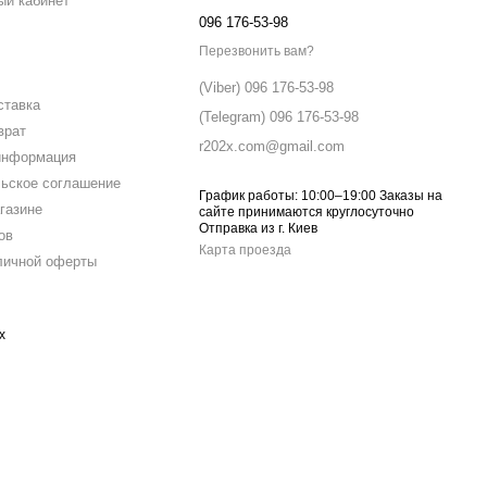
ый кабинет
096 176-53-98
Перезвонить вам?
(Viber) 096 176-53-98
ставка
(Telegram) 096 176-53-98
врат
r202x.com@gmail.com
информация
ьское соглашение
График работы: 10:00–19:00 Заказы на
газине
сайте принимаются круглосуточно
Отправка из г. Киев
ов
Карта проезда
личной оферты
х