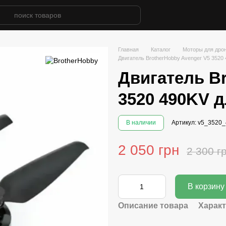
Главная
Каталог
Моторы для дро
Двигатель BrotherHobby Avenger V5 3520
Двигатель Br
3520 490KV 
В наличии
Артикул: v5_3520
2 050 грн
2 300 г
В корзину
Описание товара
Харак