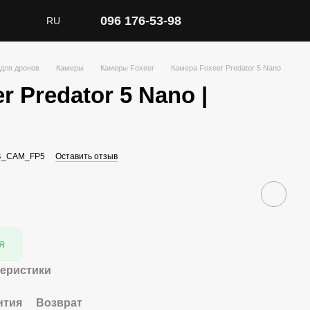
096 176-53-98
RU
для дронов
Камеры
Камеры Foxeer
Камера Foxeer Predator 5 Nano
r Predator 5 Nano |
34_CAM_FP5
Оставить отзыв
я
теристики
нтия
Возврат