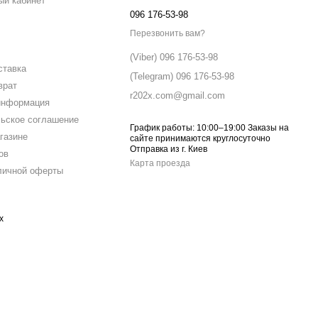
ый кабинет
096 176-53-98
Перезвонить вам?
(Viber) 096 176-53-98
ставка
(Telegram) 096 176-53-98
врат
r202x.com@gmail.com
информация
ьское соглашение
График работы: 10:00–19:00 Заказы на
газине
сайте принимаются круглосуточно
Отправка из г. Киев
ов
Карта проезда
личной оферты
х