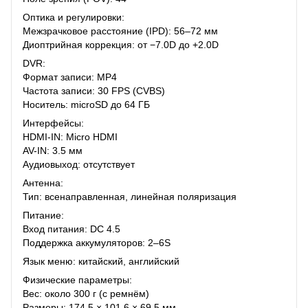
Оптика и регулировки:
Межзрачковое расстояние (IPD): 56–72 мм
Диоптрийная коррекция: от −7.0D до +2.0D
DVR:
Формат записи: MP4
Частота записи: 30 FPS (CVBS)
Носитель: microSD до 64 ГБ
Интерфейсы:
HDMI-IN: Micro HDMI
AV-IN: 3.5 мм
Аудиовыход: отсутствует
Антенна:
Тип: всенаправленная, линейная поляризация
Питание:
Вход питания: DC 4.5
Поддержка аккумуляторов: 2–6S
Язык меню: китайский, английский
Физические параметры:
Вес: около 300 г (с ремнём)
Размеры: 174.5 × 101.6 × 69.5 мм