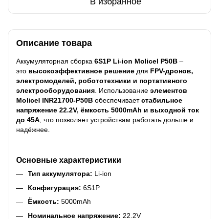
В избранное
Описание товара
Аккумуляторная сборка
6S1P Li-ion Molicel P50B
–
это
высокоэффективное решение
для
FPV-дронов,
электромоделей, робототехники и портативного
электрооборудования
. Использование
элементов
Molicel INR21700-P50B
обеспечивает
стабильное
напряжение 22.2V, ёмкость 5000mAh и выходной ток
до 45A
, что позволяет устройствам работать дольше и
надёжнее.
Основные характеристики
Тип аккумулятора:
Li-ion
Конфигурация:
6S1P
Ёмкость:
5000mAh
Номинальное напряжение:
22.2V