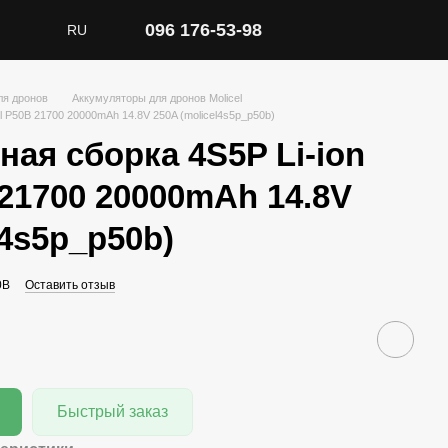
096 176-53-98
RU
ля дронов
Аккумуляторы для дронов Molicel
el P50B 21700 20000mAh 14.8V 250A (molicel4s5p_p50b)
ая сборка 4S5P Li-ion
 21700 20000mAh 14.8V
l4s5p_p50b)
0B
Оставить отзыв
Быстрый заказ