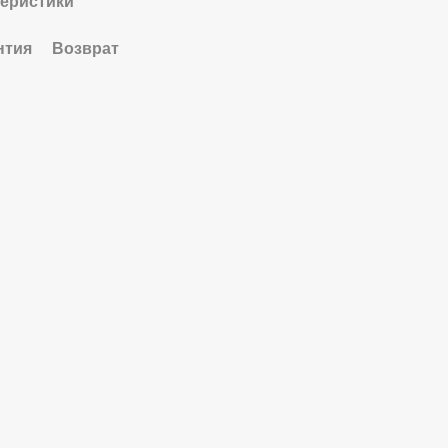
теристики
нтия
Возврат