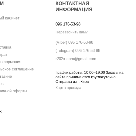
АМ
КОНТАКТНАЯ
ИНФОРМАЦИЯ
ый кабинет
096 176-53-98
Перезвонить вам?
(Viber) 096 176-53-98
ставка
(Telegram) 096 176-53-98
врат
r202x.com@gmail.com
информация
ьское соглашение
График работы: 10:00–19:00 Заказы на
газине
сайте принимаются круглосуточно
Отправка из г. Киев
ов
Карта проезда
личной оферты
х