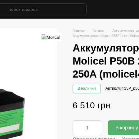
Главная
Каталог
Аккумуляторы д
Аккумуляторная сборка 4S5P Li-ion Molic
Аккумуляторн
Molicel P50B
250A (molice
В наличии
Артикул: 4S5P_p5
6 510 грн
В корзину