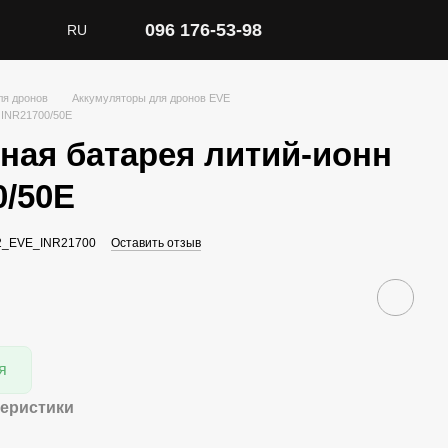
096 176-53-98
RU
ля дронов
Аккумуляторы для дронов EVE
 INR21700/50Е
ная батарея литий-ионн
0/50Е
92_EVE_INR21700
Оставить отзыв
я
теристики